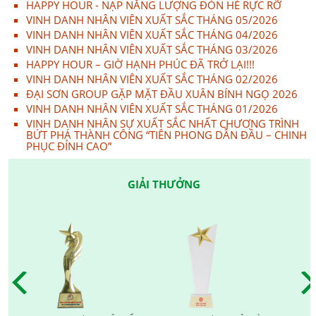
HAPPY HOUR - NẠP NĂNG LƯỢNG ĐÓN HÈ RỰC RỠ
VINH DANH NHÂN VIÊN XUẤT SẮC THÁNG 05/2026
VINH DANH NHÂN VIÊN XUẤT SẮC THÁNG 04/2026
VINH DANH NHÂN VIÊN XUẤT SẮC THÁNG 03/2026
HAPPY HOUR – GIỜ HẠNH PHÚC ĐÃ TRỞ LẠI!!!
VINH DANH NHÂN VIÊN XUẤT SẮC THÁNG 02/2026
ĐẠI SƠN GROUP GẶP MẶT ĐẦU XUÂN BÍNH NGỌ 2026
VINH DANH NHÂN VIÊN XUẤT SẮC THÁNG 01/2026
VINH DANH NHÂN SỰ XUẤT SẮC NHẤT CHƯƠNG TRÌNH
BỨT PHÁ THÀNH CÔNG “TIÊN PHONG DẪN ĐẦU – CHINH
PHỤC ĐỈNH CAO”
GIẢI THƯỞNG