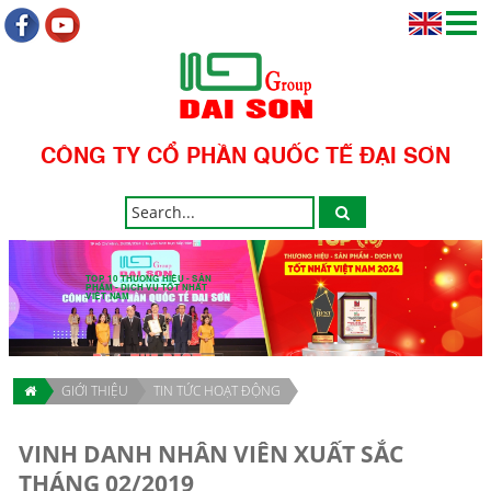
CÔNG TY CỔ PHẦN QUỐC TẾ ĐẠI SƠN
TOP 10 THƯƠNG HIỆU - SẢN
PHẨM - DỊCH VỤ TỐT NHẤT
VIỆT NAM
GIỚI THIỆU
TIN TỨC HOẠT ĐỘNG
VINH DANH NHÂN VIÊN XUẤT SẮC
THÁNG 02/2019