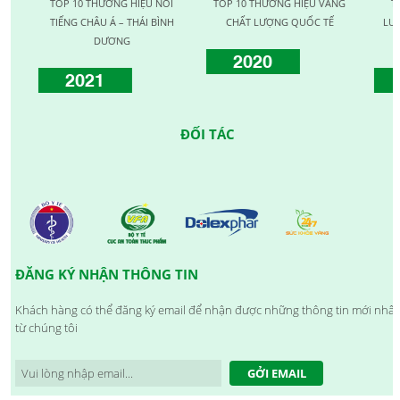
TOP 10 THƯƠNG HIỆU NỔI
TOP 10 THƯƠNG HIỆU VÀNG
TOP
TIẾNG CHÂU Á – THÁI BÌNH
CHẤT LƯỢNG QUỐC TẾ
LƯỢNG
DƯƠNG
2020
2021
2
ĐỐI TÁC
ĐĂNG KÝ NHẬN THÔNG TIN
Khách hàng có thể đăng ký email để nhận được những thông tin mới nhất
từ chúng tôi
GỞI EMAIL