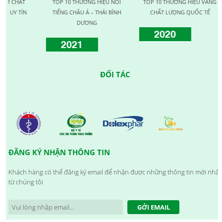
HẤT
TOP 10 THƯƠNG HIỆU NỔI
TOP 10 THƯƠNG HIỆU VÀNG
 TÍN
TIẾNG CHÂU Á – THÁI BÌNH
CHẤT LƯỢNG QUỐC TẾ
DƯƠNG
2020
2021
ĐỐI TÁC
ĐĂNG KÝ NHẬN THÔNG TIN
Khách hàng có thể đăng ký email để nhận được những thông tin mới nhất
từ chúng tôi
GỞI EMAIL