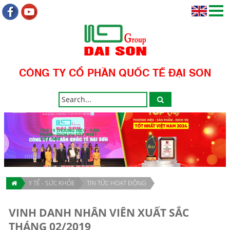
CÔNG TY CỔ PHẦN QUỐC TẾ ĐẠI SƠN
TOP 10 THƯƠNG HIỆU - SẢN
PHẨM - DỊCH VỤ TỐT NHẤT
VIỆT NAM
Y TẾ - SỨC KHỎE
TIN TỨC HOẠT ĐỘNG
VINH DANH NHÂN VIÊN XUẤT SẮC
THÁNG 02/2019