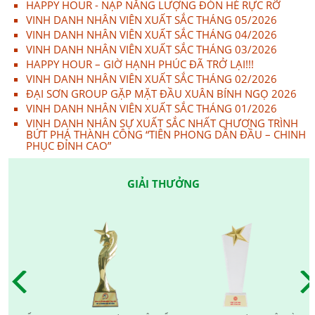
HAPPY HOUR - NẠP NĂNG LƯỢNG ĐÓN HÈ RỰC RỠ
VINH DANH NHÂN VIÊN XUẤT SẮC THÁNG 05/2026
VINH DANH NHÂN VIÊN XUẤT SẮC THÁNG 04/2026
VINH DANH NHÂN VIÊN XUẤT SẮC THÁNG 03/2026
HAPPY HOUR – GIỜ HẠNH PHÚC ĐÃ TRỞ LẠI!!!
VINH DANH NHÂN VIÊN XUẤT SẮC THÁNG 02/2026
ĐẠI SƠN GROUP GẶP MẶT ĐẦU XUÂN BÍNH NGỌ 2026
VINH DANH NHÂN VIÊN XUẤT SẮC THÁNG 01/2026
VINH DANH NHÂN SỰ XUẤT SẮC NHẤT CHƯƠNG TRÌNH
BỨT PHÁ THÀNH CÔNG “TIÊN PHONG DẪN ĐẦU – CHINH
PHỤC ĐỈNH CAO”
GIẢI THƯỞNG