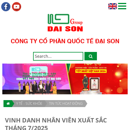
CÔNG TY CỔ PHẦN QUỐC TẾ ĐẠI SƠN
TOP 10 THƯƠNG HIỆU - SẢN
PHẨM - DỊCH VỤ TỐT NHẤT
VIỆT NAM
Y TẾ - SỨC KHỎE
TIN TỨC HOẠT ĐỘNG
VINH DANH NHÂN VIÊN XUẤT SẮC
THÁNG 7/2025