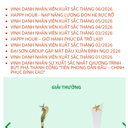
VINH DANH NHÂN VIÊN XUẤT SẮC THÁNG 06/2026
HAPPY HOUR - NẠP NĂNG LƯỢNG ĐÓN HÈ RỰC RỠ
VINH DANH NHÂN VIÊN XUẤT SẮC THÁNG 05/2026
VINH DANH NHÂN VIÊN XUẤT SẮC THÁNG 04/2026
VINH DANH NHÂN VIÊN XUẤT SẮC THÁNG 03/2026
HAPPY HOUR – GIỜ HẠNH PHÚC ĐÃ TRỞ LẠI!!!
VINH DANH NHÂN VIÊN XUẤT SẮC THÁNG 02/2026
ĐẠI SƠN GROUP GẶP MẶT ĐẦU XUÂN BÍNH NGỌ 2026
VINH DANH NHÂN VIÊN XUẤT SẮC THÁNG 01/2026
VINH DANH NHÂN SỰ XUẤT SẮC NHẤT CHƯƠNG TRÌNH
BỨT PHÁ THÀNH CÔNG “TIÊN PHONG DẪN ĐẦU – CHINH
PHỤC ĐỈNH CAO”
GIẢI THƯỞNG