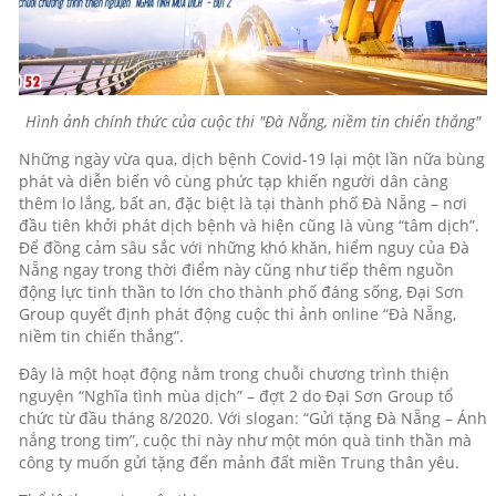
Hình ảnh chính thức của cuộc thi "Đà Nẵng, niềm tin chiến thắng"
Những ngày vừa qua, dịch bệnh Covid-19 lại một lần nữa bùng
phát và diễn biến vô cùng phức tạp khiến người dân càng
thêm lo lắng, bất an, đặc biệt là tại thành phố Đà Nẵng – nơi
đầu tiên khởi phát dịch bệnh và hiện cũng là vùng “tâm dịch”.
Để đồng cảm sâu sắc với những khó khăn, hiểm nguy của Đà
Nẵng ngay trong thời điểm này cũng như tiếp thêm nguồn
động lực tinh thần to lớn cho thành phố đáng sống, Đại Sơn
Group quyết định phát động cuộc thi ảnh online “Đà Nẵng,
niềm tin chiến thắng”.
Đây là một hoạt động nằm trong chuỗi chương trình thiện
nguyện “Nghĩa tình mùa dịch” – đợt 2 do Đại Sơn Group tổ
chức từ đầu tháng 8/2020. Với slogan: “Gửi tặng Đà Nẵng – Ánh
nắng trong tim”, cuộc thi này như một món quà tinh thần mà
công ty muốn gửi tặng đến mảnh đất miền Trung thân yêu.