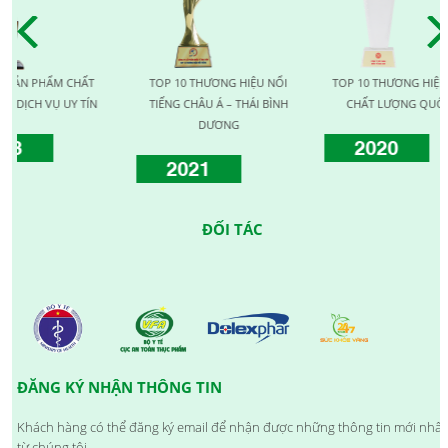
ẨM CHẤT
TOP 10 THƯƠNG HIỆU NỔI
TOP 10 THƯƠNG HIỆU VÀNG
Ụ UY TÍN
TIẾNG CHÂU Á – THÁI BÌNH
CHẤT LƯỢNG QUỐC TẾ
DƯƠNG
2020
2021
ĐỐI TÁC
ĐĂNG KÝ NHẬN THÔNG TIN
Khách hàng có thể đăng ký email để nhận được những thông tin mới nhất
từ chúng tôi