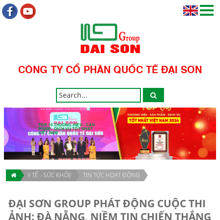
CÔNG TY CỔ PHẦN QUỐC TẾ ĐẠI SƠN
TOP 10 THƯƠNG HIỆU - SẢN
PHẨM - DỊCH VỤ TỐT NHẤT
VIỆT NAM
Y TẾ - SỨC KHỎE
TIN TỨC HOẠT ĐỘNG
ĐẠI SƠN GROUP PHÁT ĐỘNG CUỘC THI
ẢNH: ĐÀ NẴNG, NIỀM TIN CHIẾN THẮNG