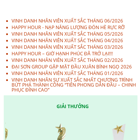
VINH DANH NHÂN VIÊN XUẤT SẮC THÁNG 06/2026
HAPPY HOUR - NẠP NĂNG LƯỢNG ĐÓN HÈ RỰC RỠ
VINH DANH NHÂN VIÊN XUẤT SẮC THÁNG 05/2026
VINH DANH NHÂN VIÊN XUẤT SẮC THÁNG 04/2026
VINH DANH NHÂN VIÊN XUẤT SẮC THÁNG 03/2026
HAPPY HOUR – GIỜ HẠNH PHÚC ĐÃ TRỞ LẠI!!!
VINH DANH NHÂN VIÊN XUẤT SẮC THÁNG 02/2026
ĐẠI SƠN GROUP GẶP MẶT ĐẦU XUÂN BÍNH NGỌ 2026
VINH DANH NHÂN VIÊN XUẤT SẮC THÁNG 01/2026
VINH DANH NHÂN SỰ XUẤT SẮC NHẤT CHƯƠNG TRÌNH
BỨT PHÁ THÀNH CÔNG “TIÊN PHONG DẪN ĐẦU – CHINH
PHỤC ĐỈNH CAO”
GIẢI THƯỞNG