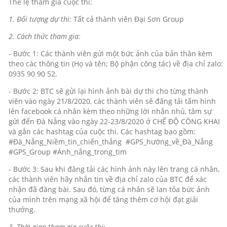
Thể lệ tham gia cuộc thi:
1. Đối tượng dự thi:
Tất cả thành viên Đại Sơn Group
2. Cách thức tham gia:
- Bước 1: Các thành viên gửi một bức ảnh của bản thân kèm
theo các thông tin (Họ và tên; Bộ phận công tác) về địa chỉ zalo:
0935 90 90 52.
- Bước 2: BTC sẽ gửi lại hình ảnh bài dự thi cho từng thành
viên vào ngày 21/8/2020, các thành viên sẽ đăng tải tấm hình
lên facebook cá nhân kèm theo những lời nhắn nhủ, tâm sự
gửi đến Đà Nẵng vào ngày 22-23/8/2020 ở CHẾ ĐỘ CÔNG KHAI
và gắn các hashtag của cuộc thi. Các hashtag bao gồm:
#Đà_Nẵng_Niềm_tin_chiến_thắng #GPS_hướng_về_Đà_Nẵng
#GPS_Group #Ánh_nắng_trong_tim
- Bước 3: Sau khi đăng tải các hình ảnh này lên trang cá nhân,
các thành viên hãy nhắn tin về địa chỉ zalo của BTC để xác
nhận đã đăng bài. Sau đó, từng cá nhân sẽ lan tỏa bức ảnh
của mình trên mạng xã hội để tăng thêm cơ hội đạt giải
thưởng.
3. Thời gian tham gia cuộc thi: