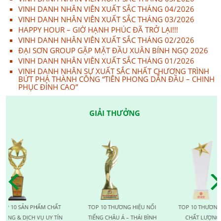
VINH DANH NHÂN VIÊN XUẤT SẮC THÁNG 04/2026
VINH DANH NHÂN VIÊN XUẤT SẮC THÁNG 03/2026
HAPPY HOUR – GIỜ HẠNH PHÚC ĐÃ TRỞ LẠI!!!
VINH DANH NHÂN VIÊN XUẤT SẮC THÁNG 02/2026
ĐẠI SƠN GROUP GẶP MẶT ĐẦU XUÂN BÍNH NGỌ 2026
VINH DANH NHÂN VIÊN XUẤT SẮC THÁNG 01/2026
VINH DANH NHÂN SỰ XUẤT SẮC NHẤT CHƯƠNG TRÌNH
BỨT PHÁ THÀNH CÔNG “TIÊN PHONG DẪN ĐẦU – CHINH
PHỤC ĐỈNH CAO”
GIẢI THƯỞNG
N PHẨM CHẤT
TOP 10 THƯƠNG HIỆU NỔI
TOP 10 THƯƠNG HIỆU VÀ
CH VỤ UY TÍN
TIẾNG CHÂU Á – THÁI BÌNH
CHẤT LƯỢNG QUỐC TẾ