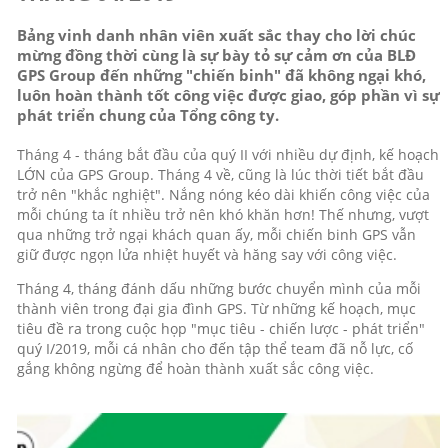
Bảng vinh danh nhân viên xuất sắc thay cho lời chúc
mừng đồng thời cùng là sự bày tỏ sự cảm ơn của BLĐ
GPS Group đến những "chiến binh" đã không ngại khó,
luôn hoàn thành tốt công việc được giao, góp phần vì sự
phát triển chung của Tổng công ty.
Tháng 4 - tháng bắt đầu của quý II với nhiều dự định, kế hoạch
LỚN của GPS Group. Tháng 4 về, cũng là lúc thời tiết bắt đầu
trở nên "khắc nghiệt". Nắng nóng kéo dài khiến công việc của
mỗi chúng ta ít nhiều trở nên khó khăn hơn! Thế nhưng, vượt
qua những trở ngại khách quan ấy, mỗi chiến binh GPS vẫn
giữ được ngọn lửa nhiệt huyết và hăng say với công việc.
Tháng 4, tháng đánh dấu những bước chuyển mình của mỗi
thành viên trong đại gia đình GPS. Từ những kế hoạch, mục
tiêu đề ra trong cuộc họp "mục tiêu - chiến lược - phát triển"
quý I/2019, mỗi cá nhân cho đến tập thể team đã nỗ lực, cố
gắng không ngừng để hoàn thành xuất sắc công việc.