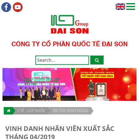
CÔNG TY CỔ PHẦN QUỐC TẾ ĐẠI SƠN
TOP 10 THƯƠNG HIỆU - SẢN
PHẨM - DỊCH VỤ TỐT NHẤT
VIỆT NAM
Y TẾ - SỨC KHỎE
TIN TỨC HOẠT ĐỘNG
VINH DANH NHÂN VIÊN XUẤT SẮC
THÁNG 04/2019