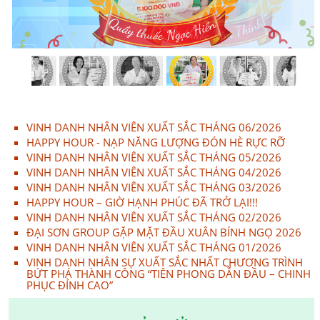
VINH DANH NHÂN VIÊN XUẤT SẮC THÁNG 06/2026
HAPPY HOUR - NẠP NĂNG LƯỢNG ĐÓN HÈ RỰC RỠ
VINH DANH NHÂN VIÊN XUẤT SẮC THÁNG 05/2026
VINH DANH NHÂN VIÊN XUẤT SẮC THÁNG 04/2026
VINH DANH NHÂN VIÊN XUẤT SẮC THÁNG 03/2026
HAPPY HOUR – GIỜ HẠNH PHÚC ĐÃ TRỞ LẠI!!!
VINH DANH NHÂN VIÊN XUẤT SẮC THÁNG 02/2026
ĐẠI SƠN GROUP GẶP MẶT ĐẦU XUÂN BÍNH NGỌ 2026
VINH DANH NHÂN VIÊN XUẤT SẮC THÁNG 01/2026
VINH DANH NHÂN SỰ XUẤT SẮC NHẤT CHƯƠNG TRÌNH
BỨT PHÁ THÀNH CÔNG “TIÊN PHONG DẪN ĐẦU – CHINH
PHỤC ĐỈNH CAO”