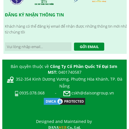
ĐĂNG KÝ NHẬN THÔNG TIN
Khách hàng có thể đăng ký email để nhận được những thông tin mới nhất
từ chúng tôi
GỞI EMAIL
Bản quyền thuộc về
Công Ty Cổ Phần Quốc Tế Đại Sơn
MST:
0401740587
352-354 Kinh Dương Vương, Phường Hòa Khánh, TP. Đà
Nẵng
0935.078.068
-
cskh@daisongroup.vn
Designed and Maintained by
DANA
WEB
Co., Ltd.