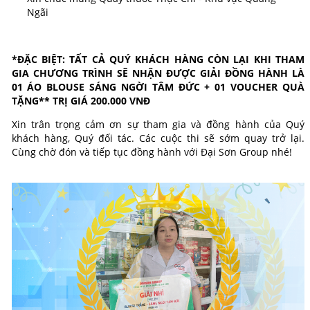
Ngãi
*ĐẶC BIỆT: TẤT CẢ QUÝ KHÁCH HÀNG CÒN LẠI KHI THAM
GIA CHƯƠNG TRÌNH SẼ NHẬN ĐƯỢC GIẢI ĐỒNG HÀNH LÀ
01 ÁO BLOUSE SÁNG NGỜI TÂM ĐỨC + 01 VOUCHER QUÀ
TẶNG** TRỊ GIÁ 200.000 VNĐ
Xin trân trọng cảm ơn sự tham gia và đồng hành của Quý
khách hàng, Quý đối tác. Các cuộc thi sẽ sớm quay trở lại.
Cùng chờ đón và tiếp tục đồng hành với Đại Sơn Group nhé!