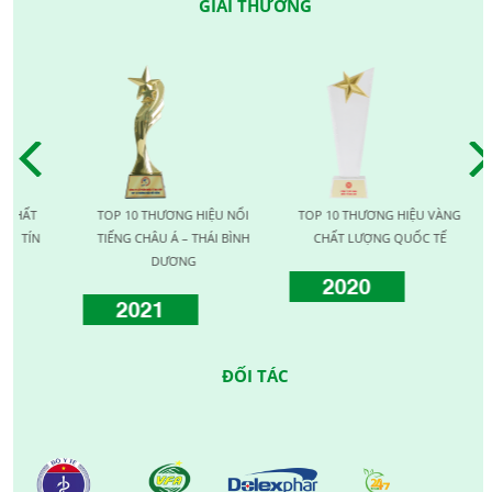
GIẢI THƯỞNG
ẤT
TOP 10 THƯƠNG HIỆU NỔI
TOP 10 THƯƠNG HIỆU VÀNG
ÍN
TIẾNG CHÂU Á – THÁI BÌNH
CHẤT LƯỢNG QUỐC TẾ
L
DƯƠNG
2020
2021
ĐỐI TÁC