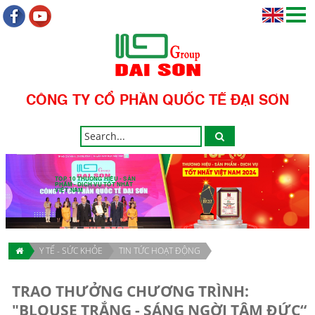
CÔNG TY CỔ PHẦN QUỐC TẾ ĐẠI SƠN
TOP 10 THƯƠNG HIỆU - SẢN
PHẨM - DỊCH VỤ TỐT NHẤT
VIỆT NAM
Y TẾ - SỨC KHỎE
TIN TỨC HOẠT ĐỘNG
TRAO THƯỞNG CHƯƠNG TRÌNH:
"BLOUSE TRẮNG - SÁNG NGỜI TÂM ĐỨC“