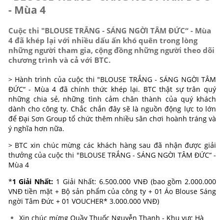
- Mùa 4
Cuộc thi "BLOUSE TRẮNG - SÁNG NGỜI TÂM ĐỨC“ - Mùa
4 đã khép lại với nhiều dấu ấn khó quên trong lòng
những người tham gia, cộng đồng những người theo dõi
chương trình và cả với BTC.
> Hành trình của cuộc thi
"BLOUSE TRẮNG - SÁNG NGỜI TÂM
ĐỨC“ - Mùa 4
đã chính thức khép lại. BTC thật sự trân quý
những chia sẻ, những tình cảm chân thành của quý khách
dành cho công ty. Chắc chắn đây sẽ là nguồn động lực to lớn
để Đại Sơn Group tổ chức thêm nhiều sân chơi hoành tráng và
ý nghĩa hơn nữa.
> BTC xin chúc mừng các khách hàng sau đã nhận được giải
thưởng của cuộc thi
"BLOUSE TRẮNG - SÁNG NGỜI TÂM ĐỨC“ -
Mùa 4
*
1 Giải Nhất:
1 Giải Nhất: 6.500.000 VNĐ (bao gồm 2.000.000
VNĐ tiền mặt + Bộ sản phẩm của công ty +
01 Áo Blouse Sáng
ngời Tâm Đức + 01
VOUCHER* 3.000.000 VNĐ)
Xin chúc mừng Quầy Thuốc Nguyễn Thanh - Khu vực Hà