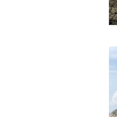
cùng Nhà thuốc mang Trung thu
về cho các em nhỏ vùng sâu
22/09/2018
ONE TEAM - ONE DREAM
chặng 2: Nơi tình đồng đội
thăng hoa
22/09/2018
VINH DANH NHÂN VIÊN XUẤT
SẮC QUÝ III - 2018
22/09/2018
Cuộc thi ảnh NỤ CƯỜI GPS -
gắn kết yêu thương
22/09/2018
20/10 cùng GPS Group - Phụ nữ
là để yêu thương
22/09/2018
Đồng hành cùng chương trình
Nụ cười GPS - Gắn kết yêu