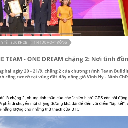
Y TẾ - SỨC KHỎE
TIN TỨC HOẠT ĐỘNG
E TEAM - ONE DREAM chặng 2: Nơi tình đồn
ng hai ngày 20 - 21/9, chặng 2 của chương trình Team Buil
nh công rực rỡ tại vùng đất đầy nắng gió Vĩnh Hy - Ninh Ch
dù là chặng 2, nhưng tinh thần của các "chiến binh" GPS còn sôi động
i phải di chuyển một chặng đường khá dài để đến với điểm "tập kết",
 năng lượng cho những thử thách của BTC.