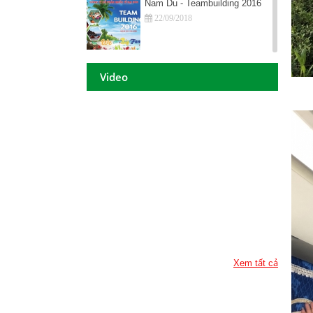
Nam Du - Teambuilding 2016
22/09/2018
Hội nghị tri ân khách hàng - Tiền
Video
Giang 2016
22/09/2018
DAISON GROUP Quảng Ngãi -
Hội nghị tri ân khách hàng 2016
22/09/2018
DAISON GROUP - ĐẠT GIẢI
THƯỞNG
22/09/2018
TOP 10 - DOANH NGHIỆP ĐẢM
BẢO CHẤT LƯỢNG 2017
22/09/2018
Xem tất cả
Họp mặt đầu năm 2017 tại TP.
Hồ Chí Minh