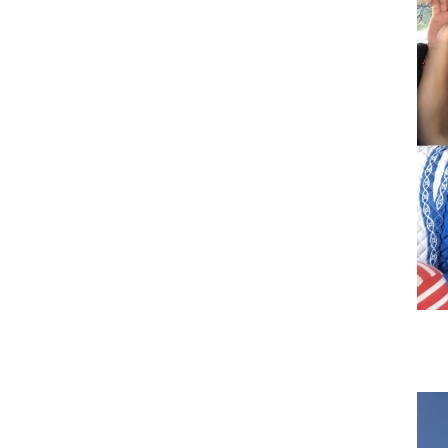
22/09/2018
Họp mặt đầu năm 2017 tại Đà
Nẵng
22/09/2018
Suối Voi - Lăng Cô Team
Building 2017
22/09/2018
CHƯƠNG TRÌNH KỶ NIỆM 10
NĂM THÀNH LẬP
22/09/2018
HỘI NGHỊ TRI ÂN KHÁCH
HÀNG - VĨNH LONG 2017
22/09/2018
TỔNG KẾT HOẠT ĐỘNG KINH
DOANH NĂM 2017 & CHIẾN
LƯỢC PHÁT TRIỂN NĂM 2018
22/09/2018