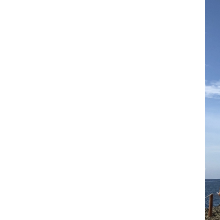
VINH DANH NHÂN VIÊN XUẤT
SẮC (THÁNG 12.2017)
22/09/2018
HAPPY WEEKEND - Làm hết
sức, chơi hết mình
22/09/2018
NƠI TÌNH YÊU BẮT ĐẦU!
22/09/2018
Đồng hành cùng team building
2018
22/09/2018
ONE TEAM - ONE DREAM
chặng 1: Ngày hội lớn của
những chiến binh GPS
22/09/2018
Đại Sơn Vĩnh Long: Kết hợp