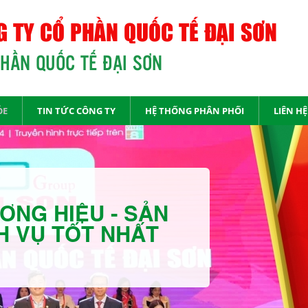
 TY CỔ PHẦN QUỐC TẾ ĐẠI SƠN
PHẦN QUỐC TẾ ĐẠI SƠN
ỎE
TIN TỨC CÔNG TY
HỆ THỐNG PHÂN PHỐI
LIÊN HỆ
ƠNG HIỆU - SẢN
H VỤ TỐT NHẤT