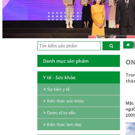
Danh mục sản phẩm
ON
Tro
Y tế - Sức khỏe
thà
Sự kiện y tế
Kiến thức sức khỏe
Mặc 
ngườ
Dược sĩ tư vấn
100%
Kiến thức làm đẹp