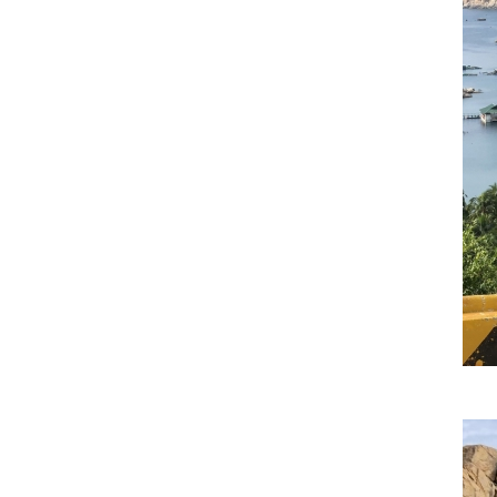
thương
22/09/2018
Kết quả cuộc thi NỤ CƯỜI GPS
22/09/2018
ĐẤU TRƯỜNG ÂM NHẠC - Bạn
đã sẵn sàng để nổi tiếng?
22/09/2018
VINH DANH NHÂN VIÊN XUẤT
SẮC THÁNG 10/2018
22/09/2018
CHÚC MỪNG TEAM ĐÔNG
NAM BỘ HOÀN THÀNH XUẤT
SẮC MỤC TIÊU THÁNG
10/2018
22/09/2018
Cuộc thi ảnh: KHÁCH HÀNG
CỦA TÔI LÀ...
22/09/2018