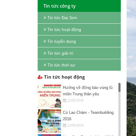
Tin tức công ty
Tin tức Đại Sơn
Tin tức hoạt động
Tin tuyển dụng
Tin tức giải trí
Tin tức thời sự
Tin tức hoạt động
Hướng về đồng bào vùng lũ
miền Trung thân yêu
22/09/2018
Cù Lao Chàm - Teambuilding
2016
22/09/2018