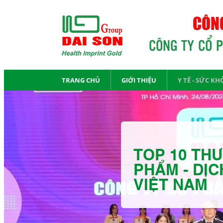
CÔNG
CÔNG TY CỔ 
TRANG CHỦ
GIỚI THIỆU
Y TẾ - SỨC KH
TOP 10 THƯ
PHẨM - DỊC
VIỆT NAM