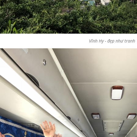
Vĩnh Hy - đẹp như tranh