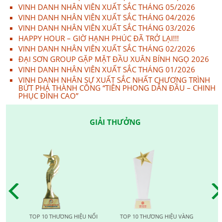
VINH DANH NHÂN VIÊN XUẤT SẮC THÁNG 05/2026
VINH DANH NHÂN VIÊN XUẤT SẮC THÁNG 04/2026
VINH DANH NHÂN VIÊN XUẤT SẮC THÁNG 03/2026
HAPPY HOUR – GIỜ HẠNH PHÚC ĐÃ TRỞ LẠI!!!
VINH DANH NHÂN VIÊN XUẤT SẮC THÁNG 02/2026
ĐẠI SƠN GROUP GẶP MẶT ĐẦU XUÂN BÍNH NGỌ 2026
VINH DANH NHÂN VIÊN XUẤT SẮC THÁNG 01/2026
VINH DANH NHÂN SỰ XUẤT SẮC NHẤT CHƯƠNG TRÌNH
BỨT PHÁ THÀNH CÔNG “TIÊN PHONG DẪN ĐẦU – CHINH
PHỤC ĐỈNH CAO”
GIẢI THƯỞNG
TOP 10 THƯƠNG HIỆU NỔI
TOP 10 THƯƠNG HIỆU VÀNG
TOP 1