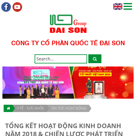
CÔNG TY CỔ PHẦN QUỐC TẾ ĐẠI SƠN
TOP 10 THƯƠNG HIỆU - SẢN
PHẨM - DỊCH VỤ TỐT NHẤT
VIỆT NAM
Y TẾ - SỨC KHỎE
TIN TỨC HOẠT ĐỘNG
TỔNG KẾT HOẠT ĐỘNG KINH DOANH
NĂM 2018 & CHIẾN LƯỢC PHÁT TRIỂN