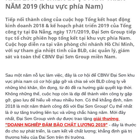
NĂM 2019 (khu vực phía Nam)
Tiếp nối thành công của cuộc họp Tổng kết hoạt động
kinh doanh 2018 & kế hoạch phát triển 2019 của Tổng
công ty tại Đà Nẵng, ngày 17/1/2019, Đại Sơn Group tiếp
tục tổ chức phiên họp tổng kết tại khu vực phía Nam.
Cuộc họp diễn ra tại văn phòng chi nhánh Hồ Chí Minh,
với sự tham gia nhiệt tình của BLĐ, các quản lý, giám
sát và toàn thể CBNV Đại Sơn Group miền Nam.
Sau một năm nỗ lực làm việc, đây là cơ hội để CBNV Đại Sơn khu 
vực phía nam có cơ hội gặp gỡ và chia sẻ với BLĐ công ty về 
những khó khăn, tồn đọng, từ đó đề ra hướng giải quyết kịp thời. 
Không những thế, cuộc họp còn là dịp để thành viên công ty gặp 
gỡ, giao lưu để hiểu về nhau nhiều hơn. Có thể khẳng định, năm 
2018 là một năm thành công đối với Đại Sơn Group! Cụ thể nhất 
là ở sự tăng trưởng liên tục và vững chắc hàng năm. Mới đây 
nhất, Đại Sơn Group vinh dự được trao tặng 
giải thưởng 
"DOANH NGHIỆP ĐẢM BẢO CHẤT LƯỢNG 2019"
 - đây là thước 
đo cho sự phát triển, là cam kết về chất lượng; khẳng định giá trị 
thương hiệu của Đại Sơn trên thị trường.