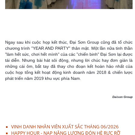
Ngay sau khi cuộc họp kết thúc, Đại Sơn Group cũng đã tổ chức 
chương trình "YEAR AND PARTY" thân mật. Một lần nữa tinh thần 
"làm hết sức, chơi hết mình" của các "chiến binh" Đại Sơn lại được 
tái diễn. Nhưng bài hát sôi động, nhưng lời chúc hay đơn giản là 
những cái ôm, bắt tay đã thay cho đoạn kết hoàn hảo nhất của 
cuộc họp tổng kết hoạt động kinh doanh năm 2018 & chiến lược 
phát triển năm 2019 khu vực phía Nam.
Daison Group
VINH DANH NHÂN VIÊN XUẤT SẮC THÁNG 06/2026
HAPPY HOUR - NẠP NĂNG LƯỢNG ĐÓN HÈ RỰC RỠ