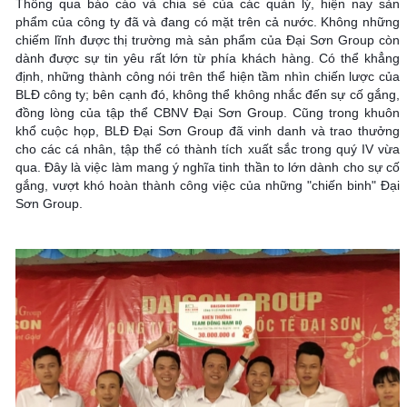
Thông qua báo cáo và chia sẻ của các quản lý, hiện nay sản 
phẩm của công ty đã và đang có mặt trên cả nước. Không những 
chiếm lĩnh được thị trường mà sản phẩm của Đại Sơn Group còn 
dành được sự tin yêu rất lớn từ phía khách hàng. Có thể khẳng 
định, những thành công nói trên thể hiện tầm nhìn chiến lược của 
BLĐ công ty; bên cạnh đó, không thể không nhắc đến sự cố gắng, 
đồng lòng của tập thể CBNV Đại Sơn Group. Cũng trong khuôn 
khổ cuộc họp, BLĐ Đại Sơn Group đã vinh danh và trao thưởng 
cho các cá nhân, tập thể có thành tích xuất sắc trong quý IV vừa 
qua. Đây là việc làm mang ý nghĩa tinh thần to lớn dành cho sự cố 
gắng, vượt khó hoàn thành công việc của những "chiến binh" Đại 
Sơn Group.