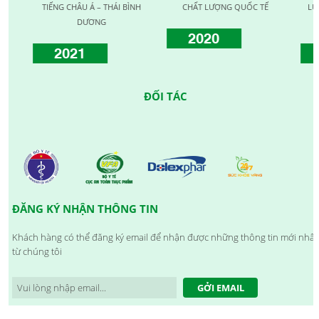
TIẾNG CHÂU Á – THÁI BÌNH
CHẤT LƯỢNG QUỐC TẾ
LƯỢNG 
DƯƠNG
2020
2021
20
ĐỐI TÁC
ĐĂNG KÝ NHẬN THÔNG TIN
Khách hàng có thể đăng ký email để nhận được những thông tin mới nhất
từ chúng tôi
GỞI EMAIL