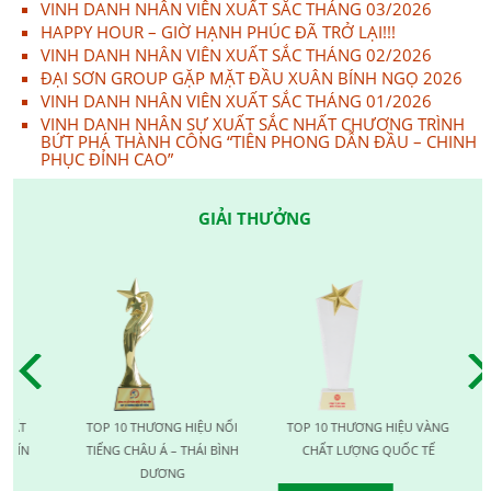
VINH DANH NHÂN VIÊN XUẤT SẮC THÁNG 03/2026
HAPPY HOUR – GIỜ HẠNH PHÚC ĐÃ TRỞ LẠI!!!
VINH DANH NHÂN VIÊN XUẤT SẮC THÁNG 02/2026
ĐẠI SƠN GROUP GẶP MẶT ĐẦU XUÂN BÍNH NGỌ 2026
VINH DANH NHÂN VIÊN XUẤT SẮC THÁNG 01/2026
VINH DANH NHÂN SỰ XUẤT SẮC NHẤT CHƯƠNG TRÌNH
BỨT PHÁ THÀNH CÔNG “TIÊN PHONG DẪN ĐẦU – CHINH
PHỤC ĐỈNH CAO”
GIẢI THƯỞNG
T
TOP 10 THƯƠNG HIỆU NỔI
TOP 10 THƯƠNG HIỆU VÀNG
T
N
TIẾNG CHÂU Á – THÁI BÌNH
CHẤT LƯỢNG QUỐC TẾ
LƯ
DƯƠNG