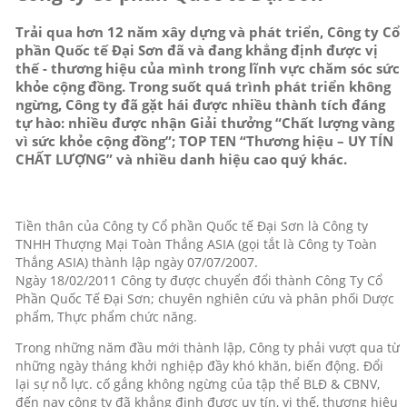
Trải qua hơn 12 năm xây dựng và phát triển, Công ty Cổ
phần Quốc tế Đại Sơn đã và đang khẳng định được vị
thế - thương hiệu của mình trong lĩnh vực chăm sóc sức
khỏe cộng đồng. Trong suốt quá trình phát triển không
ngừng, Công ty đã gặt hái được nhiều thành tích đáng
tự hào: nhiều được nhận Giải thưởng “Chất lượng vàng
vì sức khỏe cộng đồng”; TOP TEN “Thương hiệu – UY TÍN
CHẤT LƯỢNG” và nhiều danh hiệu cao quý khác.
Tiền thân của Công ty Cổ phần Quốc tế Đại Sơn là Công ty
TNHH Thượng Mại Toàn Thắng ASIA (gọi tắt là Công ty Toàn
Thắng ASIA) thành lập ngày 07/07/2007.
Ngày 18/02/2011 Công ty được chuyển đổi thành Công Ty Cổ
Phần Quốc Tế Đại Sơn; chuyên nghiên cứu và phân phối Dược
phẩm, Thực phẩm chức năng.
Trong những năm đầu mới thành lập, Công ty phải vượt qua từ
những ngày tháng khởi nghiệp đầy khó khăn, biến động. Đổi
lại sự nỗ lực. cố gắng không ngừng của tập thể BLĐ & CBNV,
đến nay công ty đã khẳng định được uy tín, vị thế, thương hiệu