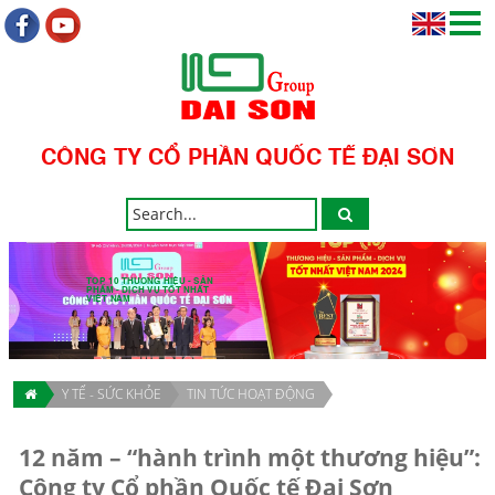
CÔNG TY CỔ PHẦN QUỐC TẾ ĐẠI SƠN
TOP 10 THƯƠNG HIỆU - SẢN
PHẨM - DỊCH VỤ TỐT NHẤT
VIỆT NAM
Y TẾ - SỨC KHỎE
TIN TỨC HOẠT ĐỘNG
12 năm – “hành trình một thương hiệu”:
Công ty Cổ phần Quốc tế Đại Sơn