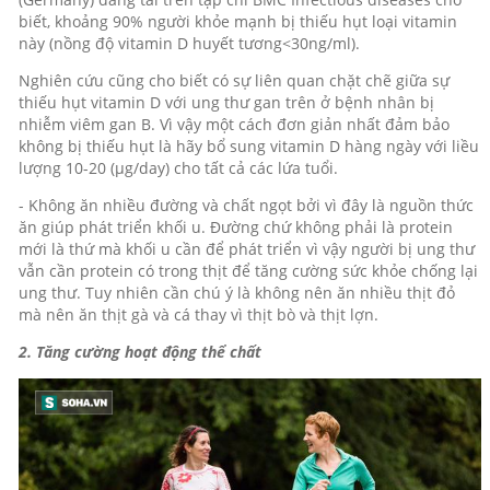
biết, khoảng 90% người khỏe mạnh bị thiếu hụt loại vitamin
này (nồng độ vitamin D huyết tương<30ng/ml).
Nghiên cứu cũng cho biết có sự liên quan chặt chẽ giữa sự
thiếu hụt vitamin D với ung thư gan trên ở bệnh nhân bị
nhiễm viêm gan B. Vì vậy một cách đơn giản nhất đảm bảo
không bị thiếu hụt là hãy bổ sung vitamin D hàng ngày với liều
lượng 10-20 (µg/day) cho tất cả các lứa tuổi.
- Không ăn nhiều đường và chất ngọt bởi vì đây là nguồn thức
ăn giúp phát triển khối u. Đường chứ không phải là protein
mới là thứ mà khối u cần để phát triển vì vậy người bị ung thư
vẫn cần protein có trong thịt để tăng cường sức khỏe chống lại
ung thư. Tuy nhiên cần chú ý là không nên ăn nhiều thịt đỏ
mà nên ăn thịt gà và cá thay vì thịt bò và thịt lợn.
2. Tăng cường hoạt động thể chất