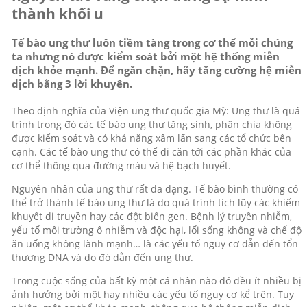
thành khối u
Tế bào ung thư luôn tiềm tàng trong cơ thể mỗi chúng
ta nhưng nó được kiểm soát bởi một hệ thống miễn
dịch khỏe mạnh. Để ngăn chặn, hãy tăng cường hệ miễn
dịch bằng 3 lời khuyên.
Theo định nghĩa của Viện ung thư quốc gia Mỹ: Ung thư là quá
trình trong đó các tế bào ung thư tăng sinh, phân chia không
được kiểm soát và có khả năng xâm lấn sang các tổ chức bên
cạnh. Các tế bào ung thư có thể di căn tới các phần khác của
cơ thể thông qua đường máu và hệ bạch huyết.
Nguyên nhân của ung thư rất đa dạng. Tế bào bình thường có
thể trở thành tế bào ung thư là do quá trình tích lũy các khiếm
khuyết di truyền hay các đột biến gen. Bệnh lý truyền nhiễm,
yếu tố môi trường ô nhiễm và độc hại, lối sống không và chế độ
ăn uống không lành mạnh… là các yếu tố nguy cơ dẫn đến tổn
thương DNA và do đó dẫn đến ung thư.
Trong cuộc sống của bất kỳ một cá nhân nào đó đều ít nhiều bị
ảnh hưởng bởi một hay nhiều các yếu tố nguy cơ kể trên. Tuy