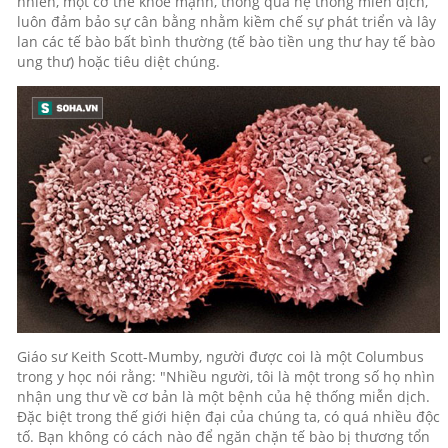
nhiên, một cơ thể khỏe mạnh, thông qua hệ thống miễn dịch,
luôn đảm bảo sự cân bằng nhằm kiềm chế sự phát triển và lây
lan các tế bào bất bình thường (tế bào tiền ung thư hay tế bào
ung thư) hoặc tiêu diệt chúng.
Giáo sư
Keith Scott-Mumby, người được coi là một Columbus
trong y học nói rằng: "Nhiều người, tôi là một trong số họ nhìn
nhận ung thư về cơ bản là một bệnh của hệ thống miễn dịch.
Đặc biệt trong thế giới hiện đại của chúng ta, có quá nhiều độc
tố. Bạn không có cách nào để ngăn chặn tế bào bị thương tổn