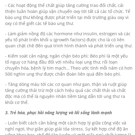
- Các hoạt động thể chất giúp tăng cường trao đổi chất, cải
thiện tuần hoàn giúp vận chuyển oxy tới tất cả các tổ chức. Tế
bào ung thư không được phát triển tại môi trường giàu oxy vì
oxy có thể giết các tế bào ung thư.
- Làm giảm nồng độ các hormone như insulin, estrogen và các
yếu tố phát triển khối u (growth factors) được cho là có liên
quan chặt chẽ đến quá trình hình thành và phát triển ung thư.
- Kiểm soát cân nặng, ngăn chặn béo phì: Béo phì là một yếu
tố nguy cơ hàng đầu đối với nhiều loại ung thư, rối loạn
chuyển hóa, bệnh lý tim mạch… Theo ước tính mỗi năm có hơn
500 nghìn ung thư được chẩn đoán liên quá đến béo phì.
- Tăng dòng máu tới các cơ quan như gan, thận và ruột giúp
tăng cường thải trừ một cách hiệu quả các chất thải và chất
độc mà có thể là nguyên nhân tiềm tàng dẫn tới ung thư ra
khỏi cơ thể.
3. Trẻ hóa, phục hồi năng lượng và lối sống lành mạnh
- Luôn biết cách cân bằng một cách hợp lý giữa công việc và
nghỉ ngơi, thư giãn giúp giải tỏa stress. Sự kết hợp chế độ ăn
uống khoa học, chế độ tập luyện và một giấc ngủ chất lượng là