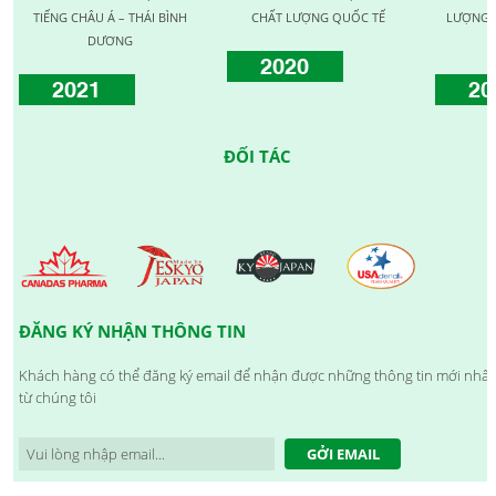
TIẾNG CHÂU Á – THÁI BÌNH
CHẤT LƯỢNG QUỐC TẾ
LƯỢNG 
DƯƠNG
2020
2021
20
ĐỐI TÁC
ĐĂNG KÝ NHẬN THÔNG TIN
Khách hàng có thể đăng ký email để nhận được những thông tin mới nhất
từ chúng tôi
GỞI EMAIL