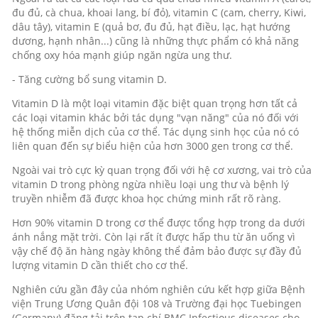
đu đủ, cà chua, khoai lang, bí đỏ), vitamin C (cam, cherry, Kiwi,
dâu tây), vitamin E (quả bơ, đu đủ, hạt điều, lạc, hạt hướng
dương, hạnh nhân...) cũng là những thực phẩm có khả năng
chống oxy hóa mạnh giúp ngăn ngừa ung thư.
- Tăng cường bổ sung vitamin D.
Vitamin D là một loại vitamin đặc biệt quan trọng hơn tất cả
các loại vitamin khác bởi tác dụng "vạn năng" của nó đối với
hệ thống miễn dịch của cơ thể. Tác dụng sinh học của nó có
liên quan đến sự biểu hiện của hơn 3000 gen trong cơ thể.
Ngoài vai trò cực kỳ quan trọng đối với hệ cơ xương, vai trò của
vitamin D trong phòng ngừa nhiều loại ung thư và bệnh lý
truyền nhiễm đã được khoa học chứng minh rất rõ ràng.
Hơn 90% vitamin D trong cơ thể được tổng hợp trong da dưới
ánh nắng mặt trời. Còn lại rất ít được hấp thu từ ăn uống vì
vậy chế độ ăn hàng ngày không thể đảm bảo được sự đầy đủ
lượng vitamin D cần thiết cho cơ thể.
Nghiên cứu gần đây của nhóm nghiên cứu kết hợp giữa Bệnh
viện Trung Ương Quân đội 108 và Trường đại học Tuebingen
(Germany) đăng tải trên tạp chí BMC Infectious diseases cho