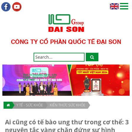
CÔNG TY CỔ PHẦN QUỐC TẾ ĐẠI SƠN
TOP 10 THƯƠNG HIỆU - SẢN
PHẨM - DỊCH VỤ TỐT NHẤT
VIỆT NAM
Y TẾ - SỨC KHỎE
KIẾN THỨC SỨC KHỎE
Ai cũng có tế bào ung thư trong cơ thể: 3
nguyên tắc vàng chặn đứng sự hình