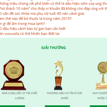
hững triệu chứng rất phổ biến có thể là dấu hiệu sớm của ung th
Thử thách 10 năm” cho thấy vi khuẩn đã không còn đáp ứng với 
0 vấn đề sức khỏe mà phụ nữ tuổi 40 nên cảnh giác
àm thế nào để bỏ thuốc lá trong năm 2019?
n gì để ấm trong mùa lạnh?
0 dấu hiệu cảnh báo từ gan bạn cần biết
èn vuvuzela có thể khiến bạn điết tai
GIẢI THƯỞNG
 CHẤT
THƯƠNG HIỆU UY TÍN VÌ SỨC
HUY CHƯƠNG VÀNG VÌ SỨC
KHỎE
KHỎE CỘNG ĐỒNG