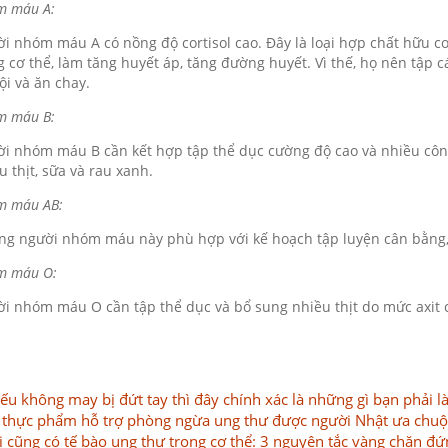
m máu A:
i nhóm máu A có nồng độ cortisol cao. Đây là loại hợp chất hữu cơ
g cơ thể, làm tăng huyết áp, tăng đường huyết. Vì thế, họ nên tập 
lội và ăn chay.
m máu B:
i nhóm máu B cần kết hợp tập thể dục cường độ cao và nhiều công
u thịt, sữa và rau xanh.
m máu AB:
g người nhóm máu này phù hợp với kế hoạch tập luyện cân bằng, tố
m máu O:
i nhóm máu O cần tập thể dục và bổ sung nhiều thịt do mức axit c
ếu không may bị đứt tay thì đây chính xác là những gì bạn phải l
 thực phẩm hỗ trợ phòng ngừa ung thư được người Nhật ưa chu
i cũng có tế bào ung thư trong cơ thể: 3 nguyên tắc vàng chặn đứ