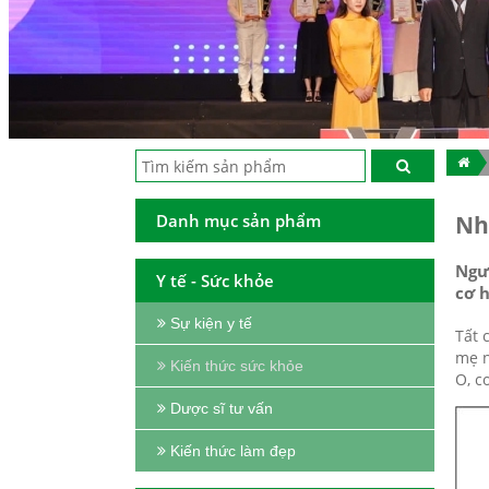
Danh mục sản phẩm
Nh
Ngư
Y tế - Sức khỏe
cơ h
Sự kiện y tế
Tất 
mẹ n
Kiến thức sức khỏe
O, c
Dược sĩ tư vấn
Kiến thức làm đẹp