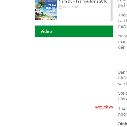
Nam Du - Teambuilding 2016
phản
10/12/2018
Theo
cao 
Hội nghị tri ân khách hàng - Tiền
mức 
Giang 2016
Video
"Máu
10/12/2018
mang
đến 
DAISON GROUP Quảng Ngãi -
Hội nghị tri ân khách hàng 2016
10/12/2018
DAISON GROUP - ĐẠT GIẢI
Bệnh
THƯỞNG
nhóm
vào
10/12/2018
Với 
TOP 10 - DOANH NGHIỆP ĐẢM
này 
BẢO CHẤT LƯỢNG 2017
10/12/2018
Xem tất cả
Thậm
nhóm
Họp mặt đầu năm 2017 tại TP.
Hồ Chí Minh
Din