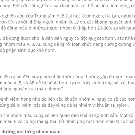
 ứng. Điều đó cắt nghĩa vì sao loại máu có thể nói lên tiềm năng 
 nghiên cứu của Trung tâm Y tế Đại học Groningen, Hà Lan, ngườ
hơn 9% so với những người nhóm O. Lý do, các kháng nguyên ảnh 
độ đông máu ở những người nhóm O thấp hơn 20-30% so với ngườ
 dễ đông được cho là dẫn đến nguy cơ đột quỵ cao hơn", các nhà
 nhóm máu A, B, AB cũng dễ bị rối loạn chức năng cương dương v
bộ phận sinh dục khó hơn".
 liên quan đến suy giảm nhận thức cũng thường gặp ở người mang
 máu A, B, và AB dễ bị bệnh hơn. Lý do là ký sinh trùng sốt rét 
 kháng nguyên của máu nhóm O.
bệnh viêm họng nhẹ do liên cầu khuẩn nhóm A, nguy cơ sẽ cao h
cũng dễ bị viêm loét dạ dày vì họ dễ bị nhiễm vi khuẩn H. pylori.
 chí nhóm máu cũng có liên quan đến khả năng sinh sản. Một số 
 máu B có cơ hội mang thai tốt nhất, phụ nữ nhóm máu O có chất
h dưỡng với từng nhóm máu: