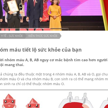
Y TẾ - SỨC KHỎE
KIẾN THỨC SỨC KHỎE
óm máu tiết lộ sức khỏe của bạn
ời nhóm máu A, B, AB nguy cơ mắc bệnh tim cao hơn ngườ
ội mang thai.
cả chúng ta đều thuộc một trong 4 nhóm máu A, B, AB và O, gọi chu
hóm máu O và cha nhóm máu B, con sinh ra có thể mang nhóm m
on sinh ra chỉ có thể thuộc nhóm máu O.