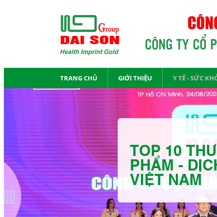
CÔNG
CÔNG TY CỔ 
TRANG CHỦ
GIỚI THIỆU
Y TẾ - SỨC KH
TOP 10 THƯ
PHẨM - DỊC
VIỆT NAM