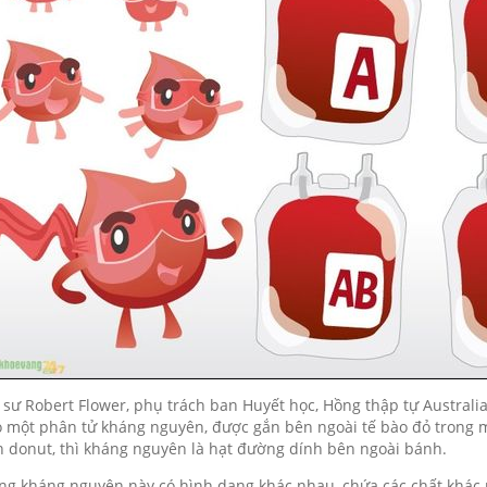
 sư Robert Flower, phụ trách ban Huyết học, Hồng thập tự Australi
o một phân tử kháng nguyên, được gắn bên ngoài tế bào đỏ trong m
 donut, thì kháng nguyên là hạt đường dính bên ngoài bánh.
g kháng nguyên này có hình dạng khác nhau, chứa các chất khác 