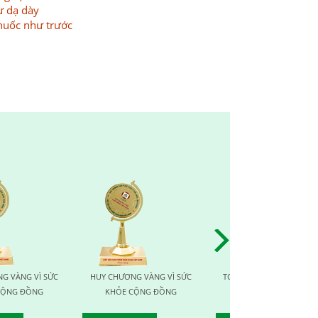
ư dạ dày
thuốc như trước
HUY CHƯƠNG VÀNG VÌ SỨC
TOP TEN NHÀ CUNG CẤP UY
TOP 10 THƯƠN
KHỎE CỘNG ĐỒNG
TÍN CHẤT LƯỢNG
PHẨM | DỊCH 
VIỆT N