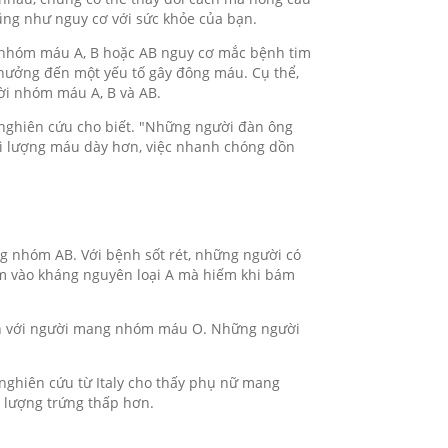
cũng như nguy cơ với sức khỏe của bạn.
i nhóm máu A, B hoặc AB nguy cơ mắc bệnh tim
hưởng đến một yếu tố gây đông máu. Cụ thể,
i nhóm máu A, B và AB.
 nghiên cứu cho biết. "Những người đàn ông
ì lượng máu dày hơn, việc nhanh chóng dồn
 nhóm AB. Với bệnh sốt rét, những người có
bám vào kháng nguyên loại A mà hiếm khi bám
ơn với người mang nhóm máu O. Những người
nghiên cứu từ Italy cho thấy phụ nữ mang
 lượng trứng thấp hơn.