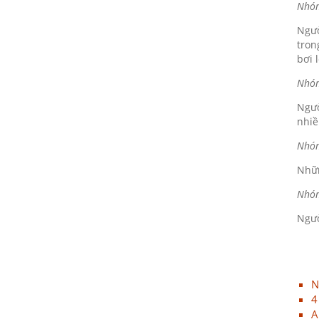
Nhó
VINH DANH NHÂN VIÊN XUẤT
SẮC (THÁNG 12.2017)
Ngườ
10/12/2018
tron
bơi 
HAPPY WEEKEND - Làm hết sức,
chơi hết mình
Nhó
10/12/2018
Ngườ
nhiề
NƠI TÌNH YÊU BẮT ĐẦU!
10/12/2018
Nhó
Nhữn
Đồng hành cùng team building
Nhó
2018
10/12/2018
Ngườ
ONE TEAM - ONE DREAM chặng
1: Ngày hội lớn của những chiến
binh GPS
N
10/12/2018
4
Đại Sơn Vĩnh Long: Kết hợp
A
cùng Nhà thuốc mang Trung