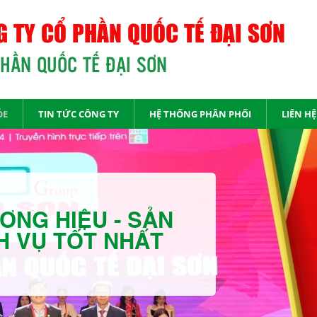
 TY CỔ PHẦN QUỐC TẾ ĐẠI SƠN
PHẦN QUỐC TẾ ĐẠI SƠN
ỎE
TIN TỨC CÔNG TY
HỆ THỐNG PHÂN PHỐI
LIÊN HỆ
ƠNG HIỆU - SẢN
H VỤ TỐT NHẤT