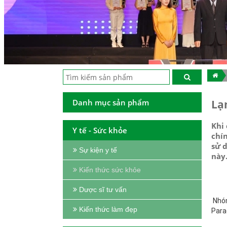
Danh mục sản phẩm
Lạ
️Kh
Y tế - Sức khỏe
chí
sử 
Sự kiện y tế
này
Kiến thức sức khỏe
Dược sĩ tư vấn
Nhóm
Kiến thức làm đẹp
Para