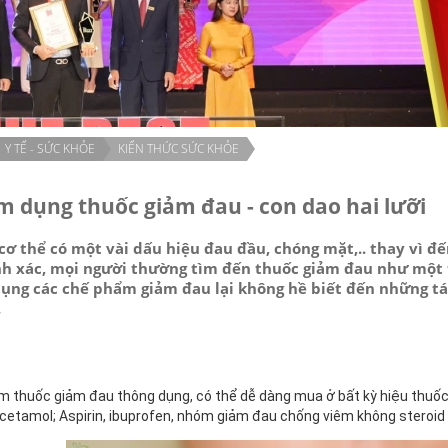
Y TẾ - SỨC KHỎE
KIẾN THỨC SỨC KHỎE
m dụng thuốc giảm đau - con dao hai lưỡi
i cơ thể có một vài dấu hiệu đau đầu, chóng mặt,.. thay vì
nh xác, mọi người thường tìm đến thuốc giảm đau như một
dụng các chế phẩm giảm đau lại không hề biết đến những tá
.
 thuốc giảm đau thông dụng, có thể dễ dàng mua ở bất kỳ hiệu thuốc n
cetamol; Aspirin, ibuprofen, nhóm giảm đau chống viêm không steroid