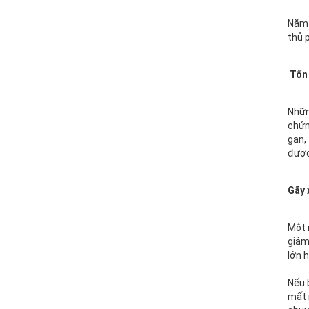
VINH DANH NHÂN VIÊN XUẤT
SẮC (THÁNG 12.2017)
Năm 
thủ 
15/11/2018
HAPPY WEEKEND - Làm hết sức,
Tổn 
chơi hết mình
15/11/2018
Nhữn
NƠI TÌNH YÊU BẮT ĐẦU!
chứn
15/11/2018
gan,
được
Đồng hành cùng team building
Gãy
2018
15/11/2018
Một 
ONE TEAM - ONE DREAM chặng
giảm
1: Ngày hội lớn của những chiến
lớn 
binh GPS
15/11/2018
Nếu 
Đại Sơn Vĩnh Long: Kết hợp
mất 
cùng Nhà thuốc mang Trung