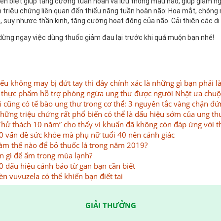
ên biệt giúp tăng cường tuần hoàn và lưu thông máu não, giúp giảm ng
n triệu chứng liên quan đến thiểu năng tuần hoàn não: Hoa mắt, chóng mặ
, suy nhược thần kinh, tăng cường hoạt động của não. Cải thiện các di
dừng ngay việc dùng thuốc giảm đau lại trước khi quá muộn bạn nhé!
ếu không may bị đứt tay thì đây chính xác là những gì bạn phải l
 thực phẩm hỗ trợ phòng ngừa ung thư được người Nhật ưa chu
i cũng có tế bào ung thư trong cơ thể: 3 nguyên tắc vàng chặn đứ
hững triệu chứng rất phổ biến có thể là dấu hiệu sớm của ung th
Thử thách 10 năm” cho thấy vi khuẩn đã không còn đáp ứng với 
0 vấn đề sức khỏe mà phụ nữ tuổi 40 nên cảnh giác
àm thế nào để bỏ thuốc lá trong năm 2019?
n gì để ấm trong mùa lạnh?
0 dấu hiệu cảnh báo từ gan bạn cần biết
èn vuvuzela có thể khiến bạn điết tai
GIẢI THƯỞNG