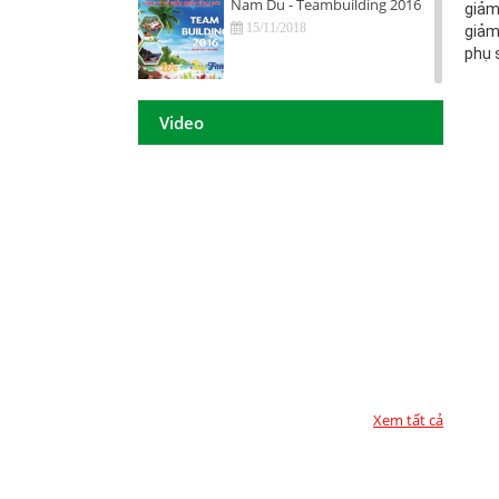
Nam Du - Teambuilding 2016
giảm
15/11/2018
giảm
phụ 
Hội nghị tri ân khách hàng - Tiền
Giang 2016
Video
15/11/2018
DAISON GROUP Quảng Ngãi -
Hội nghị tri ân khách hàng 2016
15/11/2018
DAISON GROUP - ĐẠT GIẢI
THƯỞNG
15/11/2018
TOP 10 - DOANH NGHIỆP ĐẢM
BẢO CHẤT LƯỢNG 2017
15/11/2018
Xem tất cả
Họp mặt đầu năm 2017 tại TP.
Hồ Chí Minh