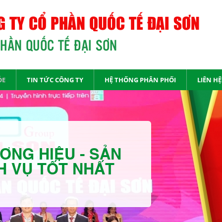
 TY CỔ PHẦN QUỐC TẾ ĐẠI SƠN
PHẦN QUỐC TẾ ĐẠI SƠN
ỎE
TIN TỨC CÔNG TY
HỆ THỐNG PHÂN PHỐI
LIÊN HỆ
ƠNG HIỆU - SẢN
H VỤ TỐT NHẤT