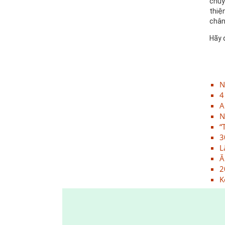
chuy
thu về cho các em nhỏ vùng sâu
thiệ
15/11/2018
chân
ONE TEAM - ONE DREAM chặng
Hãy 
2: Nơi tình đồng đội thăng hoa
15/11/2018
VINH DANH NHÂN VIÊN XUẤT
SẮC QUÝ III - 2018
N
4
15/11/2018
A
Cuộc thi ảnh NỤ CƯỜI GPS - gắn
N
kết yêu thương
“
15/11/2018
3
L
20/10 cùng GPS Group - Phụ nữ
Ă
là để yêu thương
2
15/11/2018
K
Đồng hành cùng chương trình
Nụ cười GPS - Gắn kết yêu
thương