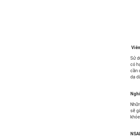
15/11/2018
Họp mặt đầu năm 2017 tại Đà
Nẵng
15/11/2018
Suối Voi - Lăng Cô Team
Building 2017
Viêm
15/11/2018
Sử d
có h
CHƯƠNG TRÌNH KỶ NIỆM 10
cần 
NĂM THÀNH LẬP
dạ d
15/11/2018
HỘI NGHỊ TRI ÂN KHÁCH HÀNG
Nghi
- VĨNH LONG 2017
Nhữn
15/11/2018
sẽ g
khỏe
TỔNG KẾT HOẠT ĐỘNG KINH
DOANH NĂM 2017 & CHIẾN
LƯỢC PHÁT TRIỂN NĂM 2018
NSAI
15/11/2018