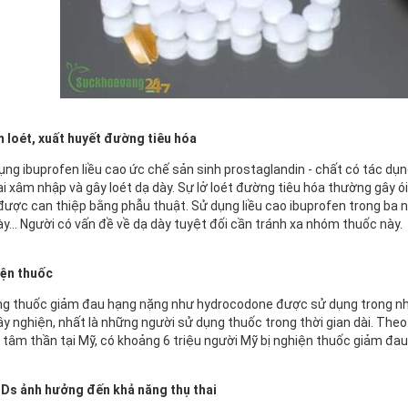
 loét, xuất huyết đường tiêu hóa
ụng ibuprofen liều cao ức chế sản sinh prostaglandin - chất có tác dụ
ại xâm nhập và gây loét dạ dày. Sự lở loét đường tiêu hóa thường gây 
được can thiệp bằng phẫu thuật. Sử dụng liều cao ibuprofen trong ba 
ày... Người có vấn đề về dạ dày tuyệt đối cần tránh xa nhóm thuốc này.
ện thuốc
g thuốc giảm đau hạng nặng như hydrocodone được sử dụng trong nh
ây nghiện, nhất là những người sử dụng thuốc trong thời gian dài. The
 tâm thần tại Mỹ, có khoảng 6 triệu người Mỹ bị nghiện thuốc giảm đau 
Ds ảnh hưởng đến khả năng thụ thai