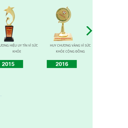
ỨC
HUY CHƯƠNG VÀNG VÌ SỨC
TOP TEN NHÀ CUNG CẤP UY
TOP
KHỎE CỘNG ĐỒNG
TÍN CHẤT LƯỢNG
PHẨ
2017
2019