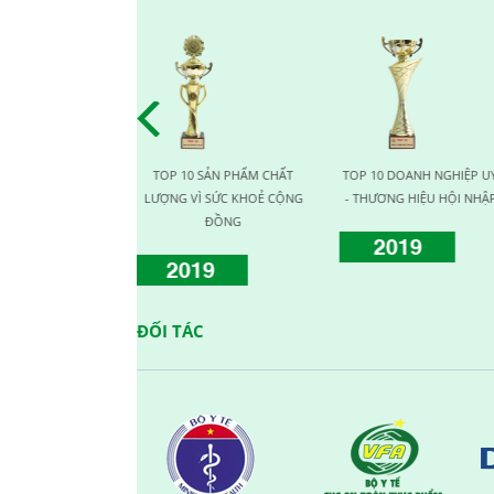
15/11/2018
Kết quả cuộc thi NỤ CƯỜI GPS
15/11/2018
ĐẤU TRƯỜNG ÂM NHẠC - Bạn
đã sẵn sàng để nổi tiếng?
15/11/2018
TOP 10 DOANH NGHIỆP UY TÍN
DOANH NGHIỆP ĐẢM BẢO
NHÀ CUNG C
- THƯƠNG HIỆU HỘI NHẬP 4.0
CHẤT LƯỢNG
L
VINH DANH NHÂN VIÊN XUẤT
SẮC THÁNG 10/2018
2019
2017
201
15/11/2018
CHÚC MỪNG TEAM ĐÔNG NAM
BỘ HOÀN THÀNH XUẤT SẮC
ĐỐI TÁC
MỤC TIÊU THÁNG 10/2018
15/11/2018
Cuộc thi ảnh: KHÁCH HÀNG
CỦA TÔI LÀ...
15/11/2018
CHÚC MỪNG SINH NHẬT CBNV