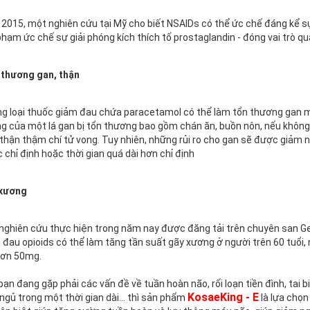
2015, một nghiên cứu tại Mỹ cho biết NSAIDs có thể ức chế đáng kể sự 
phạm ức chế sự giải phóng kích thích tố prostaglandin - đóng vai trò qu
thương gan, thận
g loại thuốc giảm đau chứa paracetamol có thể làm tổn thương gan m
g của một lá gan bị tổn thương bao gồm chán ăn, buồn nôn, nếu không 
 thận thậm chí tử vong. Tuy nhiên, những rủi ro cho gan sẽ được giảm
 chỉ định hoặc thời gian quá dài hơn chỉ định
 xương
nghiên cứu thực hiện trong năm nay được đăng tải trên chuyên san Ge
 đau opioids có thể làm tăng tần suất gãy xương ở người trên 60 tuổi, 
hơn 50mg.
bạn đang gặp phải các vấn đề về tuần hoàn não, rối loạn tiền đình, ta
KosaeKing - E
ngủ trong một thời gian dài... thì sản phẩm
là lựa chọn