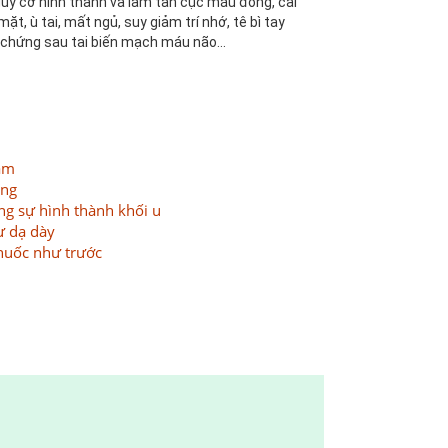
uy cơ hình thành và làm tan cục máu đông, cải
t, ù tai, mất ngủ, suy giảm trí nhớ, tê bì tay
 chứng sau tai biến mạch máu não...
àm
ộng
ng sự hình thành khối u
ư dạ dày
thuốc như trước