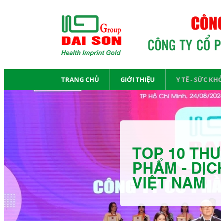
CÔNG
CÔNG TY CỔ 
TRANG CHỦ
GIỚI THIỆU
Y TẾ - SỨC KH
TOP 10 THƯ
PHẨM - DỊC
VIỆT NAM