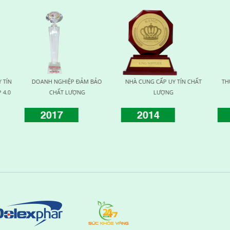
ẤP UY TÍN CHẤT
THƯƠNG HIỆU UY TÍN VÌ SỨC
HUY CHƯƠNG VÀNG VÌ S
ƯỢNG
KHỎE
KHỎE CỘNG ĐỒNG
4
2015
2016