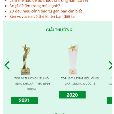
Làm thế nào để bỏ thuốc lá trong năm 2019?
Ăn gì để ấm trong mùa lạnh?
20 dấu hiệu cảnh báo từ gan bạn cần biết
Kèn vuvuzela có thể khiến bạn điết tai
GIẢI THƯỞNG
TOP 10 THƯƠNG HIỆU NỔI
TOP 10 THƯƠNG HIỆU VÀNG
TOP 
TIẾNG CHÂU Á – THÁI BÌNH
CHẤT LƯỢNG QUỐC TẾ
LƯỢNG
DƯƠNG
2020
2021
2