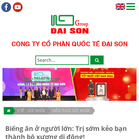
CÔNG TY CỔ PHẦN QUỐC TẾ ĐẠI SƠN
TOP 10 THƯƠNG HIỆU - SẢN
PHẨM - DỊCH VỤ TỐT NHẤT
VIỆT NAM
Y TẾ - SỨC KHỎE
KIẾN THỨC SỨC KHỎE
Biếng ăn ở người lớn: Trị sớm kẻo bạn
thành bộ xương di động!