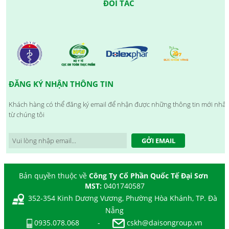
ĐỐI TÁC
ĐĂNG KÝ NHẬN THÔNG TIN
Khách hàng có thể đăng ký email để nhận được những thông tin mới nhất
từ chúng tôi
GỞI EMAIL
Bản quyền thuộc về
Công Ty Cổ Phần Quốc Tế Đại Sơn
MST:
0401740587
352-354 Kinh Dương Vương, Phường Hòa Khánh, TP. Đà
Nẵng
0935.078.068
-
cskh@daisongroup.vn