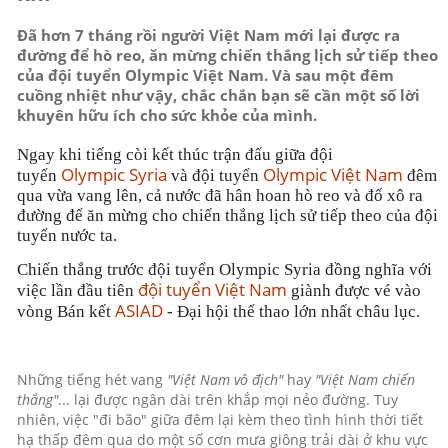
Đã hơn 7 tháng rồi người Việt Nam mới lại được ra
đường để hò reo, ăn mừng chiến thắng lịch sử tiếp theo
của đội tuyển Olympic Việt Nam. Và sau một đêm
cuồng nhiệt như vậy, chắc chắn bạn sẽ cần một số lời
khuyên hữu ích cho sức khỏe của mình.
Ngay khi tiếng còi kết thúc trận đấu giữa đội
Olympic Syria
Olympic Việt Nam
tuyển
và đội tuyển
đêm
qua vừa vang lên, cả nước đã hân hoan hò reo và đổ xô ra
đường để ăn mừng cho chiến thắng lịch sử tiếp theo của đội
tuyển nước ta.
Chiến thắng trước đội tuyển Olympic Syria đồng nghĩa với
đội tuyển Việt Nam
việc lần đầu tiên
giành được vé vào
ASIAD
vòng Bán kết
- Đại hội thể thao lớn nhất châu lục.
Những tiếng hét vang
"Việt Nam vô địch"
hay
"Việt Nam chiến
thắng"
... lại được ngân dài trên khắp mọi nẻo đường. Tuy
nhiên, việc "đi bão" giữa đêm lại kèm theo tình hình thời tiết
hạ thấp đêm qua do một số cơn mưa giông trải dài ở khu vực