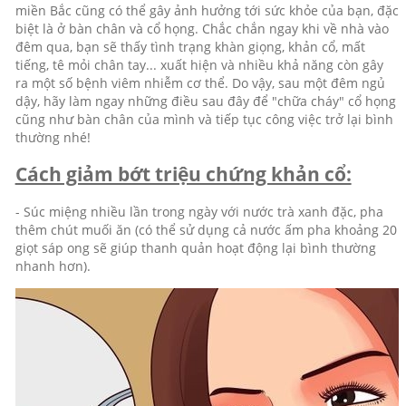
miền Bắc cũng có thể gây ảnh hưởng tới sức khỏe của bạn, đặc
biệt là ở bàn chân và cổ họng. Chắc chắn ngay khi về nhà vào
đêm qua, bạn sẽ thấy tình trạng khàn giọng, khản cổ, mất
tiếng, tê mỏi chân tay... xuất hiện và nhiều khả năng còn gây
ra một số bệnh viêm nhiễm cơ thể. Do vậy, sau một đêm ngủ
dậy, hãy làm ngay những điều sau đây để "chữa cháy" cổ họng
cũng như bàn chân của mình và tiếp tục công việc trở lại bình
thường nhé!
Cách giảm bớt triệu chứng khản cổ:
- Súc miệng nhiều lần trong ngày với nước trà xanh đặc, pha
thêm chút muối ăn (có thể sử dụng cả nước ấm pha khoảng 20
giọt sáp ong sẽ giúp thanh quản hoạt động lại bình thường
nhanh hơn).