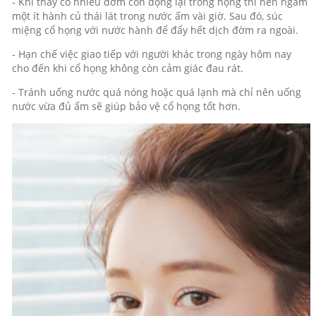
- Khi thấy có nhiều đờm còn đọng lại trong họng thì nên ngâm
một ít hành củ thái lát trong nước ấm vài giờ. Sau đó, súc
miệng cổ họng với nước hành để đẩy hết dịch đờm ra ngoài.
- Hạn chế việc giao tiếp với người khác trong ngày hôm nay
cho đến khi cổ họng không còn cảm giác đau rát.
- Tránh uống nước quá nóng hoặc quá lạnh mà chỉ nên uống
nước vừa đủ ấm sẽ giúp bảo vệ cổ họng tốt hơn.