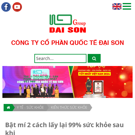
CÔNG TY CỔ PHẦN QUỐC TẾ ĐẠI SƠN
TOP 10 THƯƠNG HIỆU - SẢN
PHẨM - DỊCH VỤ TỐT NHẤT
VIỆT NAM
Y TẾ - SỨC KHỎE
KIẾN THỨC SỨC KHỎE
Bật mí 2 cách lấy lại 99% sức khỏe sau
khi