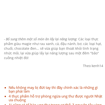
- Bổ sung thêm một số món ăn lấy lại năng lượng:
Các loại thực
phẩm giàu magie như rau xanh, cá, đậu nành, bơ, các loại hạt,
chuối, chocolate đen... sẽ vừa giúp bạn thoát khỏi tình trạng
nhức mỏi, lại vừa giúp lấy lại năng lượng sau một đêm "bão"
cuồng nhiệt đó!
Theo kenh14
Nếu không may bị đứt tay thì đây chính xác là những gì
bạn phải làm
4 thực phẩm hỗ trợ phòng ngừa ung thư được người Nhật
ưa chuộng
Ai cũng có tế bào ung thư trong cơ thể: 3 nguyên tắc vàng