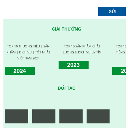
GIẢI THƯỞNG
TOP 10 THƯƠNG HIỆU | SẢN
TOP 10 SẢN PHẨM CHẤT
TOP 10
PHẨM | DỊCH VỤ | TỐT NHẤT
LƯỢNG & DỊCH VỤ UY TÍN
TIẾNG C
VIỆT NAM 2024
2023
2024
20
ĐỐI TÁC