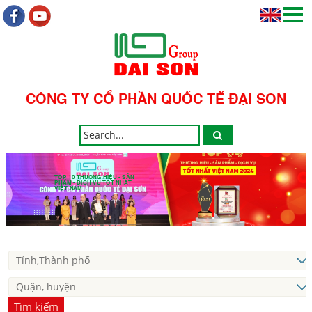
CÔNG TY CỔ PHẦN QUỐC TẾ ĐẠI SƠN
TOP 10 THƯƠNG HIỆU - SẢN
PHẨM - DỊCH VỤ TỐT NHẤT
VIỆT NAM
Tìm kiếm