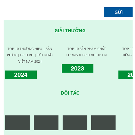
GIẢI THƯỞNG
TOP 10 THƯƠNG HIỆU | SẢN
TOP 10 SẢN PHẨM CHẤT
TOP 10
PHẨM | DỊCH VỤ | TỐT NHẤT
LƯỢNG & DỊCH VỤ UY TÍN
TIẾNG C
VIỆT NAM 2024
2023
2024
20
ĐỐI TÁC