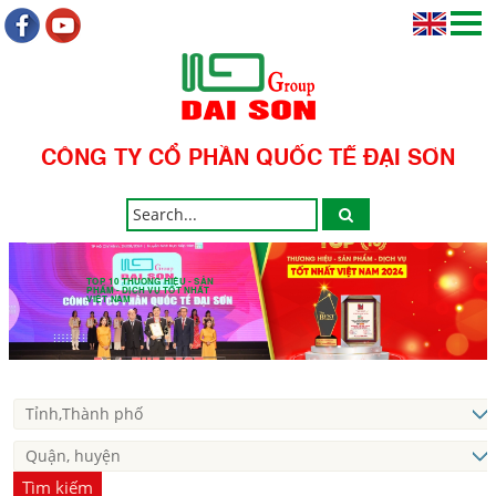
CÔNG TY CỔ PHẦN QUỐC TẾ ĐẠI SƠN
TOP 10 THƯƠNG HIỆU - SẢN
PHẨM - DỊCH VỤ TỐT NHẤT
VIỆT NAM
Tìm kiếm