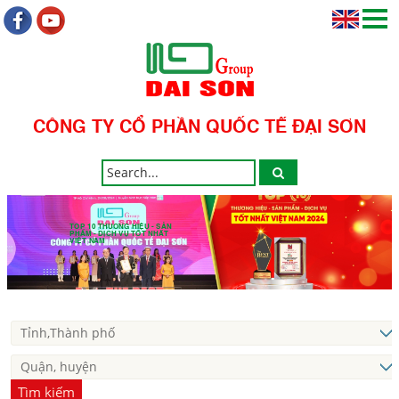
CÔNG TY CỔ PHẦN QUỐC TẾ ĐẠI SƠN
TOP 10 THƯƠNG HIỆU - SẢN
PHẨM - DỊCH VỤ TỐT NHẤT
VIỆT NAM
Tìm kiếm