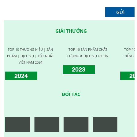
GIẢI THƯỞNG
TOP 10 THƯƠNG HIỆU | SẢN
TOP 10 SẢN PHẨM CHẤT
TOP 10
PHẨM | DỊCH VỤ | TỐT NHẤT
LƯỢNG & DỊCH VỤ UY TÍN
TIẾNG C
VIỆT NAM 2024
2023
2024
20
ĐỐI TÁC