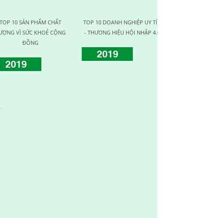
TOP 10 SẢN PHẨM CHẤT
TOP 10 DOANH NGHIỆP UY TÍN
DOANH NGHIỆ
ƯỢNG VÌ SỨC KHOẺ CỘNG
- THƯƠNG HIỆU HỘI NHẬP 4.0
CHẤT L
ĐỒNG
2019
2017
2019