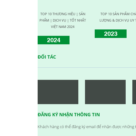
CHƯƠNG TRÌNH KỶ NIỆM 10
NĂM THÀNH LẬP
TOP 10 THƯƠNG HIỆU | SẢN
TOP 10 SẢN PHẨM CH
23/09/2024
PHẨM | DỊCH VỤ | TỐT NHẤT
LƯỢNG & DỊCH VỤ UY 
HỘI NGHỊ TRI ÂN KHÁCH HÀNG
VIỆT NAM 2024
2023
- VĨNH LONG 2017
2024
23/09/2024
TỔNG KẾT HOẠT ĐỘNG KINH
DOANH NĂM 2017 & CHIẾN LƯỢC PHÁT
ĐỐI TÁC
TRIỂN NĂM 2018
23/09/2024
VINH DANH NHÂN VIÊN XUẤT
SẮC (THÁNG 12.2017)
23/09/2024
HAPPY WEEKEND - Làm hết sức,
chơi hết mình
23/09/2024
NƠI TÌNH YÊU BẮT ĐẦU!
ĐĂNG KÝ NHẬN THÔNG TIN
23/09/2024
Đồng hành cùng team building
Khách hàng có thể đăng ký email để nhận được những t
2018