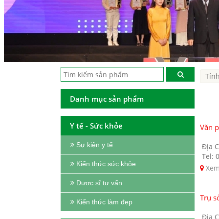
Danh mục sản phẩm
Y tế - Sức khỏe
Văn 
Sự kiện y tế
Địa C
Tel: 
Kiến thức sức khỏe
Xem
Dược sĩ tư vấn
Trụ s
Kiến thức làm đẹp
Địa C