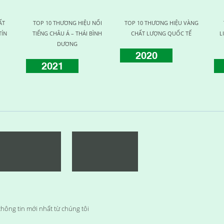
ẤT
TOP 10 THƯƠNG HIỆU NỔI
TOP 10 THƯƠNG HIỆU VÀNG
TÍN
TIẾNG CHÂU Á – THÁI BÌNH
CHẤT LƯỢNG QUỐC TẾ
L
DƯƠNG
2020
2021
hông tin mới nhất từ chúng tôi