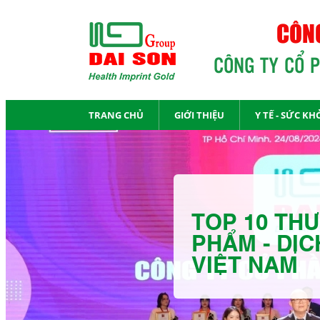
CÔNG
CÔNG TY CỔ 
TRANG CHỦ
GIỚI THIỆU
Y TẾ - SỨC KH
TOP 10 THƯ
PHẨM - DỊC
VIỆT NAM