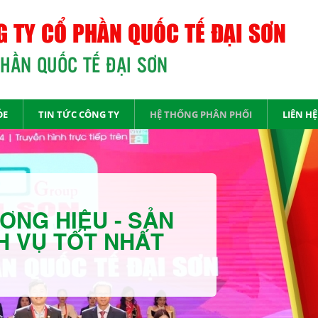
 TY CỔ PHẦN QUỐC TẾ ĐẠI SƠN
PHẦN QUỐC TẾ ĐẠI SƠN
ỎE
TIN TỨC CÔNG TY
HỆ THỐNG PHÂN PHỐI
LIÊN HỆ
ƠNG HIỆU - SẢN
H VỤ TỐT NHẤT