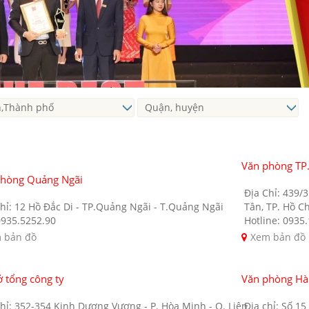
Văn phòng TP
phòng Quảng Ngãi
Địa Chỉ: 439/
hỉ: 12 Hồ Đắc Di - TP.Quảng Ngãi - T.Quảng Ngãi
Tân, TP. Hồ C
0935.5252.90
Hotline: 0935
 bản đồ
Xem bản đồ
ở tổng công ty
Văn phòng Hà
hỉ: 352-354 Kinh Dương Vương - P. Hòa Minh - Q. Liên
Địa chỉ: Số 1