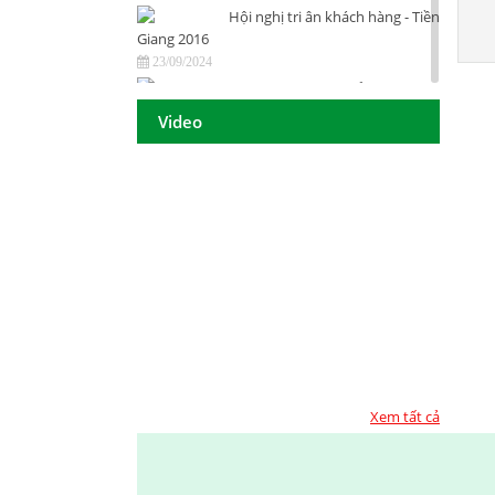
Hội nghị tri ân khách hàng - Tiền
Giang 2016
23/09/2024
DAISON GROUP Quảng Ngãi -
Hội nghị tri ân khách hàng 2016
Video
23/09/2024
DAISON GROUP - ĐẠT GIẢI
THƯỞNG
23/09/2024
TOP 10 - DOANH NGHIỆP ĐẢM
BẢO CHẤT LƯỢNG 2017
23/09/2024
Họp mặt đầu năm 2017 tại TP.
Hồ Chí Minh
23/09/2024
Họp mặt đầu năm 2017 tại Đà
Nẵng
Xem tất cả
23/09/2024
Suối Voi - Lăng Cô Team
Building 2017
23/09/2024