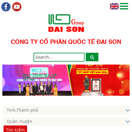
CÔNG TY CỔ PHẦN QUỐC TẾ ĐẠI SƠN
TOP 10 THƯƠNG HIỆU - SẢN
PHẨM - DỊCH VỤ TỐT NHẤT
VIỆT NAM
Tìm kiếm