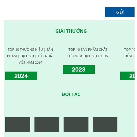
GIẢI THƯỞNG
TOP 10 THƯƠNG HIỆU | SẢN
TOP 10 SẢN PHẨM CHẤT
TOP 10
PHẨM | DỊCH VỤ | TỐT NHẤT
LƯỢNG & DỊCH VỤ UY TÍN
TIẾNG C
VIỆT NAM 2024
2023
2024
20
ĐỐI TÁC