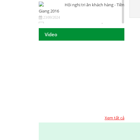
Hội nghị tri ân khách hàng - Tiền
Giang 2016
23/09/2024
DAISON GROUP Quảng Ngãi -
Hội nghị tri ân khách hàng 2016
Video
23/09/2024
DAISON GROUP - ĐẠT GIẢI
THƯỞNG
23/09/2024
TOP 10 - DOANH NGHIỆP ĐẢM
BẢO CHẤT LƯỢNG 2017
23/09/2024
Họp mặt đầu năm 2017 tại TP.
Hồ Chí Minh
23/09/2024
Họp mặt đầu năm 2017 tại Đà
Nẵng
Xem tất cả
23/09/2024
Suối Voi - Lăng Cô Team
Building 2017
23/09/2024