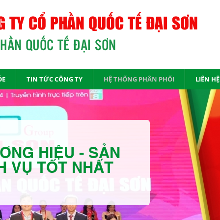
 TY CỔ PHẦN QUỐC TẾ ĐẠI SƠN
PHẦN QUỐC TẾ ĐẠI SƠN
ỎE
TIN TỨC CÔNG TY
HỆ THỐNG PHÂN PHỐI
LIÊN HỆ
ƠNG HIỆU - SẢN
H VỤ TỐT NHẤT