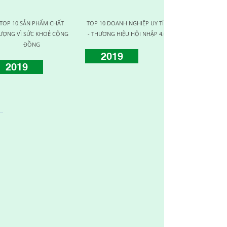
TOP 10 SẢN PHẨM CHẤT
TOP 10 DOANH NGHIỆP UY TÍN
DOANH NGHIỆ
ƯỢNG VÌ SỨC KHOẺ CỘNG
- THƯƠNG HIỆU HỘI NHẬP 4.0
CHẤT L
ĐỒNG
2019
2017
2019