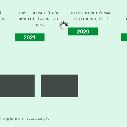
ẤT
TOP 10 THƯƠNG HIỆU NỔI
TOP 10 THƯƠNG HIỆU VÀNG
TÍN
TIẾNG CHÂU Á – THÁI BÌNH
CHẤT LƯỢNG QUỐC TẾ
L
DƯƠNG
2020
2021
hông tin mới nhất từ chúng tôi