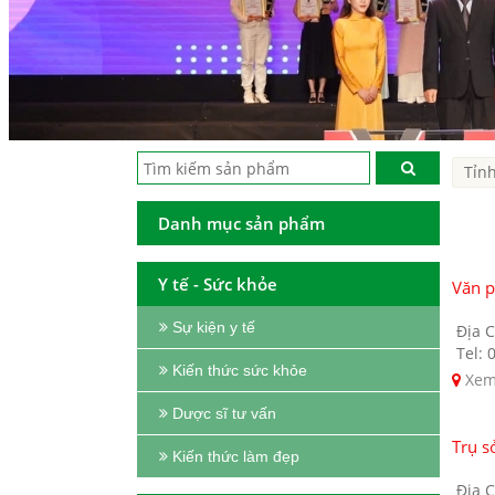
Danh mục sản phẩm
Y tế - Sức khỏe
Văn 
Sự kiện y tế
Địa C
Tel: 
Kiến thức sức khỏe
Xem
Dược sĩ tư vấn
Trụ s
Kiến thức làm đẹp
Địa C