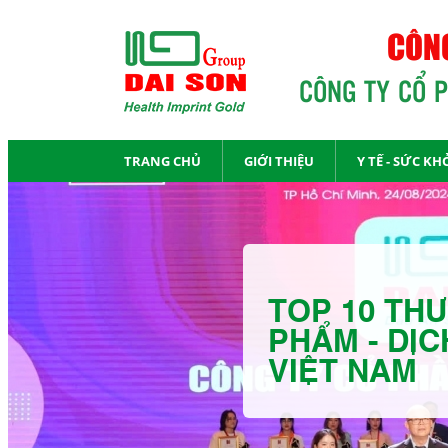
CÔNG
CÔNG TY CỔ 
TRANG CHỦ
GIỚI THIỆU
Y TẾ - SỨC KH
TOP 10 THƯ
PHẨM - DỊC
VIỆT NAM