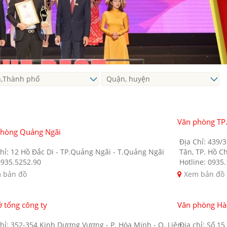
Văn phòng TP
phòng Quảng Ngãi
Địa Chỉ: 439/
hỉ: 12 Hồ Đắc Di - TP.Quảng Ngãi - T.Quảng Ngãi
Tân, TP. Hồ C
0935.5252.90
Hotline: 0935
 bản đồ
Xem bản đồ
ở tổng công ty
Văn phòng Hà
hỉ: 352-354 Kinh Dương Vương - P. Hòa Minh - Q. Liên
Địa chỉ: Số 1