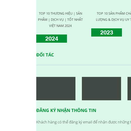
CHƯƠNG TRÌNH KỶ NIỆM 10
NĂM THÀNH LẬP
TOP 10 THƯƠNG HIỆU | SẢN
TOP 10 SẢN PHẨM CH
23/09/2024
PHẨM | DỊCH VỤ | TỐT NHẤT
LƯỢNG & DỊCH VỤ UY 
HỘI NGHỊ TRI ÂN KHÁCH HÀNG
VIỆT NAM 2024
2023
- VĨNH LONG 2017
2024
23/09/2024
TỔNG KẾT HOẠT ĐỘNG KINH
DOANH NĂM 2017 & CHIẾN LƯỢC PHÁT
ĐỐI TÁC
TRIỂN NĂM 2018
23/09/2024
VINH DANH NHÂN VIÊN XUẤT
SẮC (THÁNG 12.2017)
23/09/2024
HAPPY WEEKEND - Làm hết sức,
chơi hết mình
23/09/2024
NƠI TÌNH YÊU BẮT ĐẦU!
ĐĂNG KÝ NHẬN THÔNG TIN
23/09/2024
Đồng hành cùng team building
Khách hàng có thể đăng ký email để nhận được những t
2018