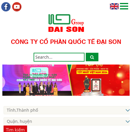
CÔNG TY CỔ PHẦN QUỐC TẾ ĐẠI SƠN
TOP 10 THƯƠNG HIỆU - SẢN
PHẨM - DỊCH VỤ TỐT NHẤT
VIỆT NAM
Tìm kiếm