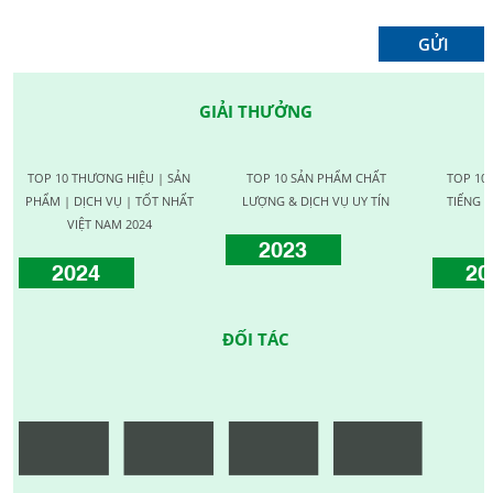
GIẢI THƯỞNG
TOP 10 THƯƠNG HIỆU | SẢN
TOP 10 SẢN PHẨM CHẤT
TOP 10
PHẨM | DỊCH VỤ | TỐT NHẤT
LƯỢNG & DỊCH VỤ UY TÍN
TIẾNG C
VIỆT NAM 2024
2023
2024
20
ĐỐI TÁC