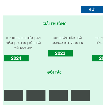
GIẢI THƯỞNG
TOP 10 THƯƠNG HIỆU | SẢN
TOP 10 SẢN PHẨM CHẤT
TOP 10
PHẨM | DỊCH VỤ | TỐT NHẤT
LƯỢNG & DỊCH VỤ UY TÍN
TIẾNG C
VIỆT NAM 2024
2023
2024
20
ĐỐI TÁC