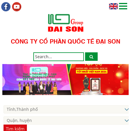
CÔNG TY CỔ PHẦN QUỐC TẾ ĐẠI SƠN
TOP 10 THƯƠNG HIỆU - SẢN
PHẨM - DỊCH VỤ TỐT NHẤT
VIỆT NAM
Tìm kiếm