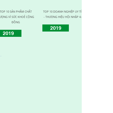
TOP 10 SẢN PHẨM CHẤT
TOP 10 DOANH NGHIỆP UY TÍN
DOANH NGHIỆ
ƯỢNG VÌ SỨC KHOẺ CỘNG
- THƯƠNG HIỆU HỘI NHẬP 4.0
CHẤT L
ĐỒNG
2019
2017
2019