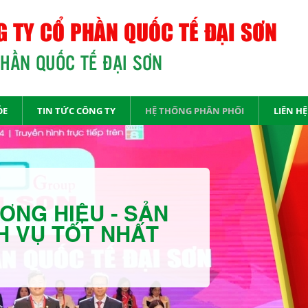
 TY CỔ PHẦN QUỐC TẾ ĐẠI SƠN
PHẦN QUỐC TẾ ĐẠI SƠN
ỎE
TIN TỨC CÔNG TY
HỆ THỐNG PHÂN PHỐI
LIÊN HỆ
ƠNG HIỆU - SẢN
H VỤ TỐT NHẤT