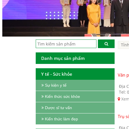
Danh mục sản phẩm
Y tế - Sức khỏe
Văn 
Sự kiện y tế
Địa C
Tel: 
Kiến thức sức khỏe
Xem
Dược sĩ tư vấn
Trụ s
Kiến thức làm đẹp
Địa C