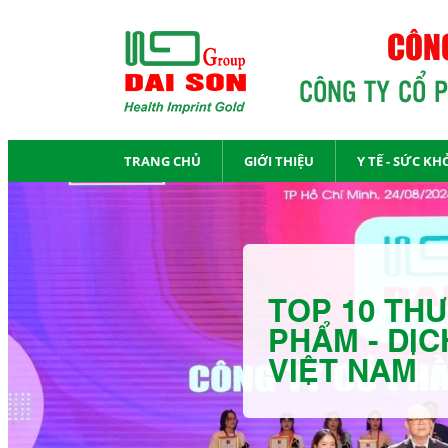
CÔNG
CÔNG TY CỔ 
TRANG CHỦ
GIỚI THIỆU
Y TẾ - SỨC KH
TOP 10 THƯ
PHẨM - DỊC
VIỆT NAM