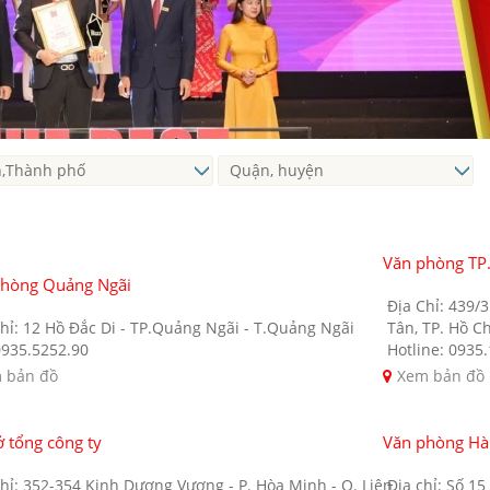
Văn phòng TP
phòng Quảng Ngãi
Địa Chỉ: 439/
hỉ: 12 Hồ Đắc Di - TP.Quảng Ngãi - T.Quảng Ngãi
Tân, TP. Hồ C
0935.5252.90
Hotline: 0935
 bản đồ
Xem bản đồ
ở tổng công ty
Văn phòng Hà
hỉ: 352-354 Kinh Dương Vương - P. Hòa Minh - Q. Liên
Địa chỉ: Số 1