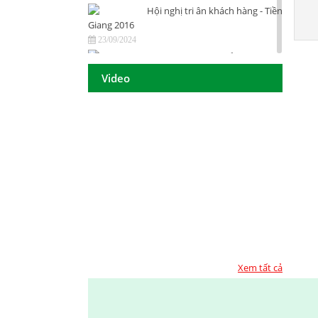
Hội nghị tri ân khách hàng - Tiền
Giang 2016
23/09/2024
DAISON GROUP Quảng Ngãi -
Hội nghị tri ân khách hàng 2016
Video
23/09/2024
DAISON GROUP - ĐẠT GIẢI
THƯỞNG
23/09/2024
TOP 10 - DOANH NGHIỆP ĐẢM
BẢO CHẤT LƯỢNG 2017
23/09/2024
Họp mặt đầu năm 2017 tại TP.
Hồ Chí Minh
23/09/2024
Họp mặt đầu năm 2017 tại Đà
Nẵng
Xem tất cả
23/09/2024
Suối Voi - Lăng Cô Team
Building 2017
23/09/2024