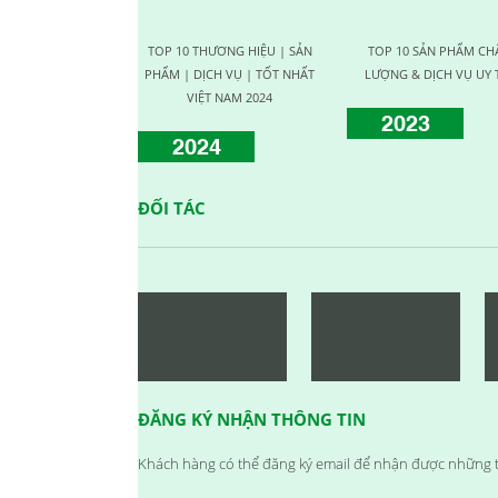
CHƯƠNG TRÌNH KỶ NIỆM 10
NĂM THÀNH LẬP
TOP 10 THƯƠNG HIỆU | SẢN
TOP 10 SẢN PHẨM CH
23/09/2024
PHẨM | DỊCH VỤ | TỐT NHẤT
LƯỢNG & DỊCH VỤ UY 
HỘI NGHỊ TRI ÂN KHÁCH HÀNG
VIỆT NAM 2024
2023
- VĨNH LONG 2017
2024
23/09/2024
TỔNG KẾT HOẠT ĐỘNG KINH
DOANH NĂM 2017 & CHIẾN LƯỢC PHÁT
ĐỐI TÁC
TRIỂN NĂM 2018
23/09/2024
VINH DANH NHÂN VIÊN XUẤT
SẮC (THÁNG 12.2017)
23/09/2024
HAPPY WEEKEND - Làm hết sức,
chơi hết mình
23/09/2024
NƠI TÌNH YÊU BẮT ĐẦU!
ĐĂNG KÝ NHẬN THÔNG TIN
23/09/2024
Đồng hành cùng team building
Khách hàng có thể đăng ký email để nhận được những t
2018