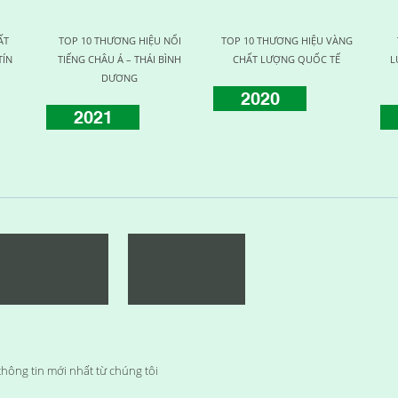
ẤT
TOP 10 THƯƠNG HIỆU NỔI
TOP 10 THƯƠNG HIỆU VÀNG
TÍN
TIẾNG CHÂU Á – THÁI BÌNH
CHẤT LƯỢNG QUỐC TẾ
L
DƯƠNG
2020
2021
hông tin mới nhất từ chúng tôi