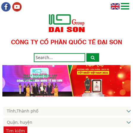
CÔNG TY CỔ PHẦN QUỐC TẾ ĐẠI SƠN
TOP 10 THƯƠNG HIỆU - SẢN
PHẨM - DỊCH VỤ TỐT NHẤT
VIỆT NAM
Tìm kiếm