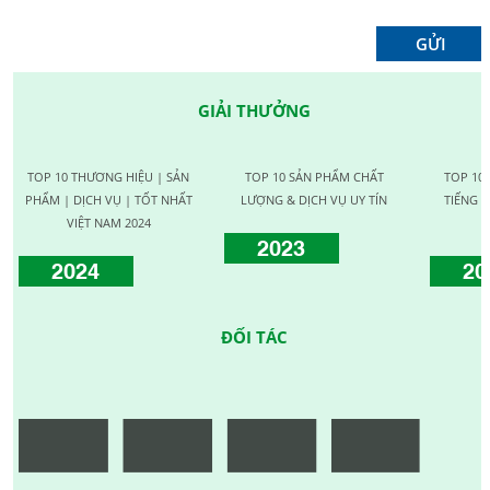
GIẢI THƯỞNG
TOP 10 THƯƠNG HIỆU | SẢN
TOP 10 SẢN PHẨM CHẤT
TOP 10
PHẨM | DỊCH VỤ | TỐT NHẤT
LƯỢNG & DỊCH VỤ UY TÍN
TIẾNG C
VIỆT NAM 2024
2023
2024
20
ĐỐI TÁC