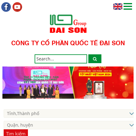
CÔNG TY CỔ PHẦN QUỐC TẾ ĐẠI SƠN
TOP 10 THƯƠNG HIỆU - SẢN
PHẨM - DỊCH VỤ TỐT NHẤT
VIỆT NAM
Tìm kiếm