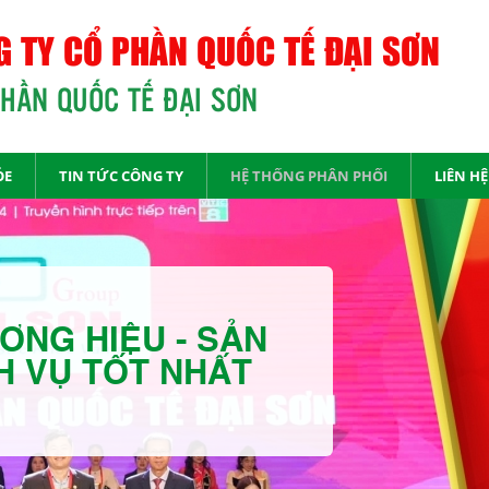
 TY CỔ PHẦN QUỐC TẾ ĐẠI SƠN
PHẦN QUỐC TẾ ĐẠI SƠN
ỎE
TIN TỨC CÔNG TY
HỆ THỐNG PHÂN PHỐI
LIÊN HỆ
ƠNG HIỆU - SẢN
H VỤ TỐT NHẤT