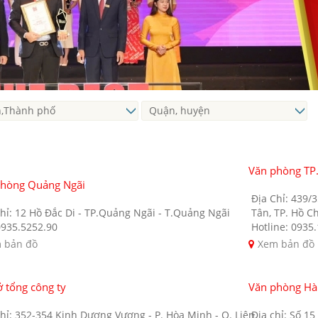
Văn phòng TP
phòng Quảng Ngãi
Địa Chỉ: 439/
hỉ: 12 Hồ Đắc Di - TP.Quảng Ngãi - T.Quảng Ngãi
Tân, TP. Hồ C
0935.5252.90
Hotline: 0935
 bản đồ
Xem bản đồ
ở tổng công ty
Văn phòng Hà
hỉ: 352-354 Kinh Dương Vương - P. Hòa Minh - Q. Liên
Địa chỉ: Số 1