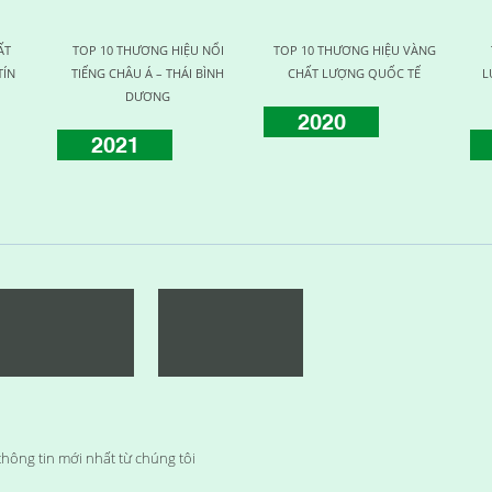
ẤT
TOP 10 THƯƠNG HIỆU NỔI
TOP 10 THƯƠNG HIỆU VÀNG
TÍN
TIẾNG CHÂU Á – THÁI BÌNH
CHẤT LƯỢNG QUỐC TẾ
L
DƯƠNG
2020
2021
hông tin mới nhất từ chúng tôi