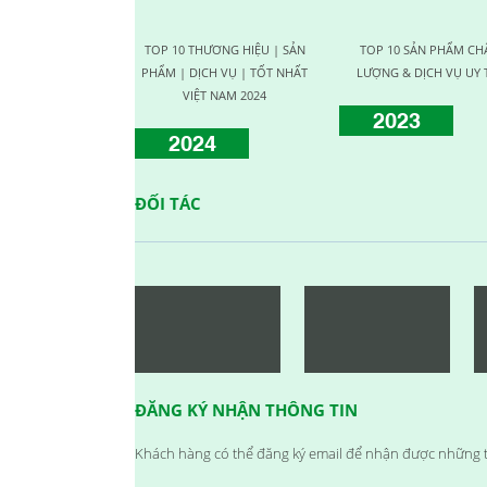
CHƯƠNG TRÌNH KỶ NIỆM 10
NĂM THÀNH LẬP
TOP 10 THƯƠNG HIỆU | SẢN
TOP 10 SẢN PHẨM CH
23/09/2024
PHẨM | DỊCH VỤ | TỐT NHẤT
LƯỢNG & DỊCH VỤ UY 
HỘI NGHỊ TRI ÂN KHÁCH HÀNG
VIỆT NAM 2024
2023
- VĨNH LONG 2017
2024
23/09/2024
TỔNG KẾT HOẠT ĐỘNG KINH
DOANH NĂM 2017 & CHIẾN LƯỢC PHÁT
ĐỐI TÁC
TRIỂN NĂM 2018
23/09/2024
VINH DANH NHÂN VIÊN XUẤT
SẮC (THÁNG 12.2017)
23/09/2024
HAPPY WEEKEND - Làm hết sức,
chơi hết mình
23/09/2024
NƠI TÌNH YÊU BẮT ĐẦU!
ĐĂNG KÝ NHẬN THÔNG TIN
23/09/2024
Đồng hành cùng team building
Khách hàng có thể đăng ký email để nhận được những t
2018