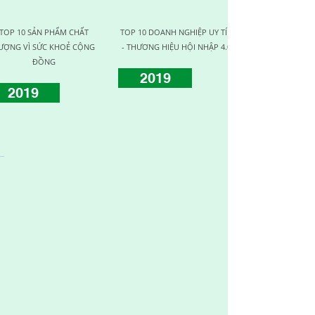
TOP 10 SẢN PHẨM CHẤT
TOP 10 DOANH NGHIỆP UY TÍN
DOANH NGHIỆ
ƯỢNG VÌ SỨC KHOẺ CỘNG
- THƯƠNG HIỆU HỘI NHẬP 4.0
CHẤT L
ĐỒNG
2019
2017
2019