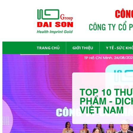
CÔNG
CÔNG TY CỔ 
TRANG CHỦ
GIỚI THIỆU
Y TẾ - SỨC KH
TOP 10 THƯ
PHẨM - DỊC
VIỆT NAM