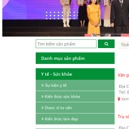
Danh mục sản phẩm
Y tế - Sức khỏe
Văn 
Sự kiện y tế
Địa C
Tel: 
Kiến thức sức khỏe
Xem
Dược sĩ tư vấn
Trụ s
Kiến thức làm đẹp
Địa C