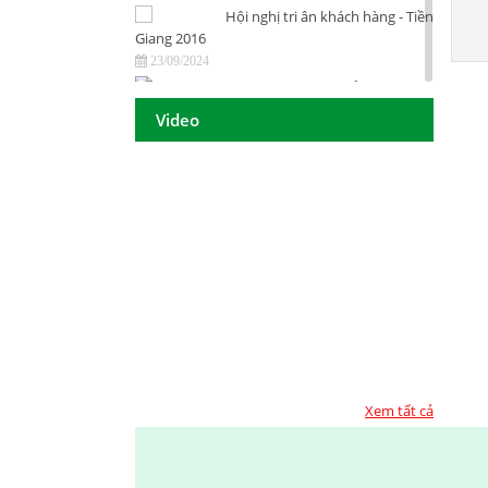
Hội nghị tri ân khách hàng - Tiền
Giang 2016
23/09/2024
DAISON GROUP Quảng Ngãi -
Hội nghị tri ân khách hàng 2016
Video
23/09/2024
DAISON GROUP - ĐẠT GIẢI
THƯỞNG
23/09/2024
TOP 10 - DOANH NGHIỆP ĐẢM
BẢO CHẤT LƯỢNG 2017
23/09/2024
Họp mặt đầu năm 2017 tại TP.
Hồ Chí Minh
23/09/2024
Họp mặt đầu năm 2017 tại Đà
Nẵng
Xem tất cả
23/09/2024
Suối Voi - Lăng Cô Team
Building 2017
23/09/2024