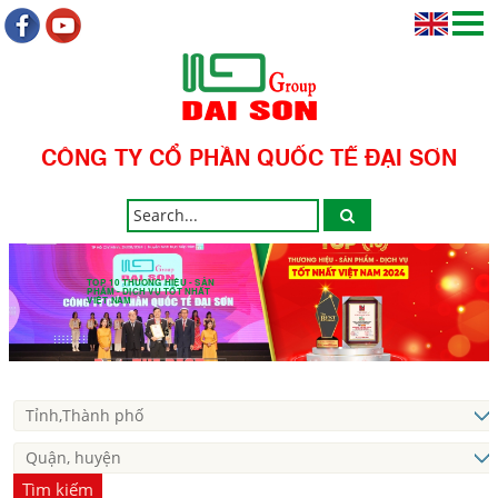
CÔNG TY CỔ PHẦN QUỐC TẾ ĐẠI SƠN
TOP 10 THƯƠNG HIỆU - SẢN
PHẨM - DỊCH VỤ TỐT NHẤT
VIỆT NAM
Tìm kiếm