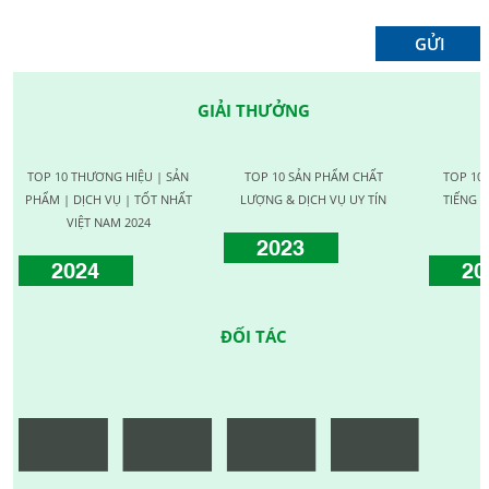
GIẢI THƯỞNG
TOP 10 THƯƠNG HIỆU | SẢN
TOP 10 SẢN PHẨM CHẤT
TOP 10
PHẨM | DỊCH VỤ | TỐT NHẤT
LƯỢNG & DỊCH VỤ UY TÍN
TIẾNG C
VIỆT NAM 2024
2023
2024
20
ĐỐI TÁC