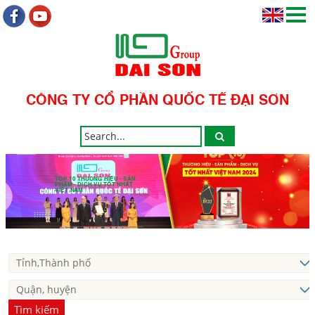
CÔNG TY CỔ PHẦN QUỐC TẾ ĐẠI SƠN
TOP 10 THƯƠNG HIỆU - SẢN
PHẨM - DỊCH VỤ TỐT NHẤT
VIỆT NAM
Tìm kiếm