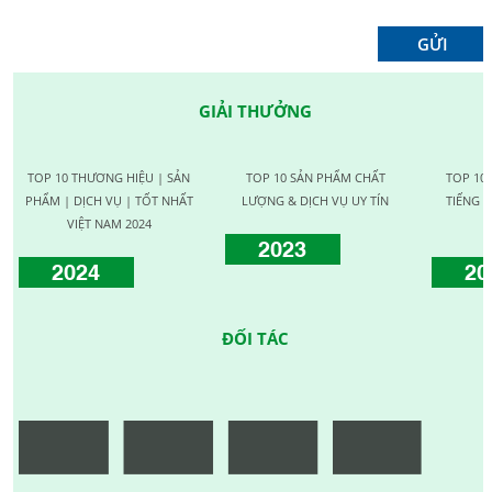
GIẢI THƯỞNG
TOP 10 THƯƠNG HIỆU | SẢN
TOP 10 SẢN PHẨM CHẤT
TOP 10
PHẨM | DỊCH VỤ | TỐT NHẤT
LƯỢNG & DỊCH VỤ UY TÍN
TIẾNG C
VIỆT NAM 2024
2023
2024
20
ĐỐI TÁC