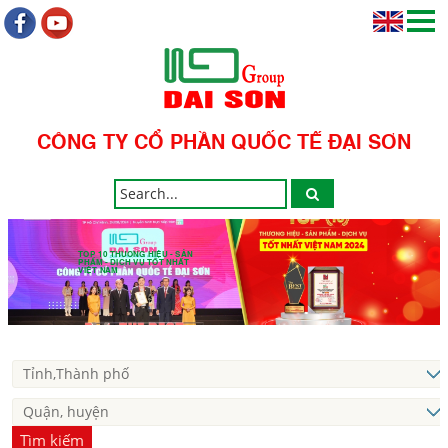
CÔNG TY CỔ PHẦN QUỐC TẾ ĐẠI SƠN
TOP 10 THƯƠNG HIỆU - SẢN
PHẨM - DỊCH VỤ TỐT NHẤT
VIỆT NAM
Tìm kiếm