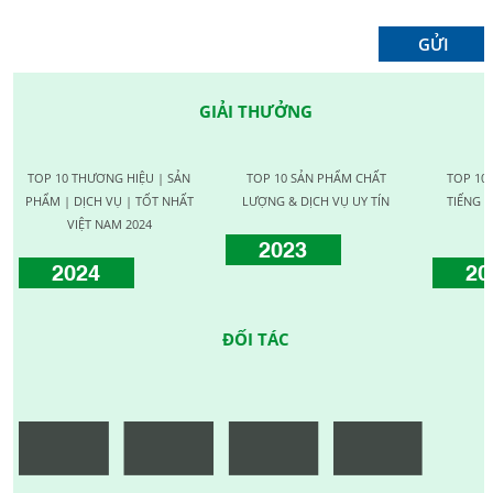
GIẢI THƯỞNG
TOP 10 THƯƠNG HIỆU | SẢN
TOP 10 SẢN PHẨM CHẤT
TOP 10
PHẨM | DỊCH VỤ | TỐT NHẤT
LƯỢNG & DỊCH VỤ UY TÍN
TIẾNG C
VIỆT NAM 2024
2023
2024
20
ĐỐI TÁC