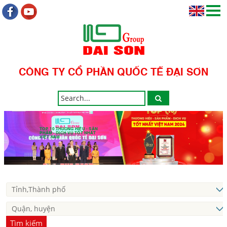
CÔNG TY CỔ PHẦN QUỐC TẾ ĐẠI SƠN
TOP 10 THƯƠNG HIỆU - SẢN
PHẨM - DỊCH VỤ TỐT NHẤT
VIỆT NAM
Tìm kiếm