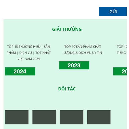
GIẢI THƯỞNG
TOP 10 THƯƠNG HIỆU | SẢN
TOP 10 SẢN PHẨM CHẤT
TOP 10
PHẨM | DỊCH VỤ | TỐT NHẤT
LƯỢNG & DỊCH VỤ UY TÍN
TIẾNG C
VIỆT NAM 2024
2023
2024
20
ĐỐI TÁC