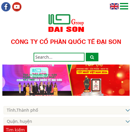
CÔNG TY CỔ PHẦN QUỐC TẾ ĐẠI SƠN
TOP 10 THƯƠNG HIỆU - SẢN
PHẨM - DỊCH VỤ TỐT NHẤT
VIỆT NAM
Tìm kiếm