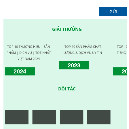
GIẢI THƯỞNG
TOP 10 THƯƠNG HIỆU | SẢN
TOP 10 SẢN PHẨM CHẤT
TOP 10
PHẨM | DỊCH VỤ | TỐT NHẤT
LƯỢNG & DỊCH VỤ UY TÍN
TIẾNG C
VIỆT NAM 2024
2023
2024
20
ĐỐI TÁC