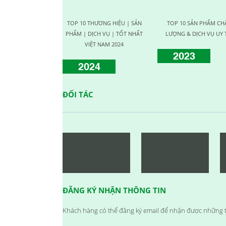
CHƯƠNG TRÌNH KỶ NIỆM 10
NĂM THÀNH LẬP
TOP 10 THƯƠNG HIỆU | SẢN
TOP 10 SẢN PHẨM CH
23/09/2024
PHẨM | DỊCH VỤ | TỐT NHẤT
LƯỢNG & DỊCH VỤ UY 
HỘI NGHỊ TRI ÂN KHÁCH HÀNG
VIỆT NAM 2024
2023
- VĨNH LONG 2017
2024
23/09/2024
TỔNG KẾT HOẠT ĐỘNG KINH
DOANH NĂM 2017 & CHIẾN LƯỢC PHÁT
ĐỐI TÁC
TRIỂN NĂM 2018
23/09/2024
VINH DANH NHÂN VIÊN XUẤT
SẮC (THÁNG 12.2017)
23/09/2024
HAPPY WEEKEND - Làm hết sức,
chơi hết mình
23/09/2024
NƠI TÌNH YÊU BẮT ĐẦU!
ĐĂNG KÝ NHẬN THÔNG TIN
23/09/2024
Đồng hành cùng team building
Khách hàng có thể đăng ký email để nhận được những t
2018