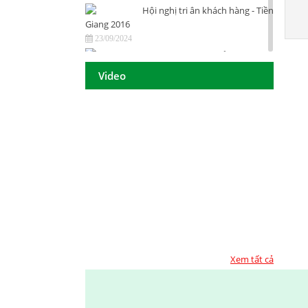
Hội nghị tri ân khách hàng - Tiền
Giang 2016
23/09/2024
DAISON GROUP Quảng Ngãi -
Hội nghị tri ân khách hàng 2016
Video
23/09/2024
DAISON GROUP - ĐẠT GIẢI
THƯỞNG
23/09/2024
TOP 10 - DOANH NGHIỆP ĐẢM
BẢO CHẤT LƯỢNG 2017
23/09/2024
Họp mặt đầu năm 2017 tại TP.
Hồ Chí Minh
23/09/2024
Họp mặt đầu năm 2017 tại Đà
Nẵng
Xem tất cả
23/09/2024
Suối Voi - Lăng Cô Team
Building 2017
23/09/2024