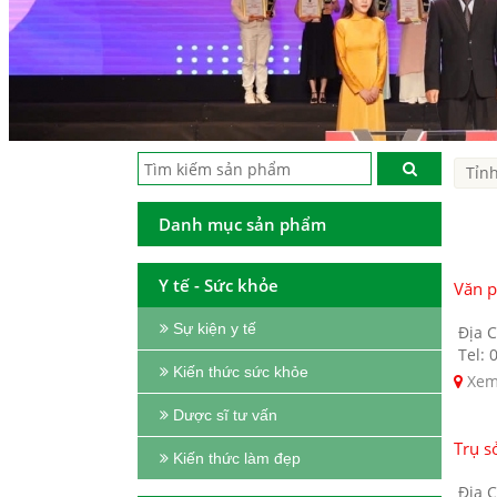
Danh mục sản phẩm
Y tế - Sức khỏe
Văn 
Sự kiện y tế
Địa C
Tel: 
Kiến thức sức khỏe
Xem
Dược sĩ tư vấn
Trụ s
Kiến thức làm đẹp
Địa C