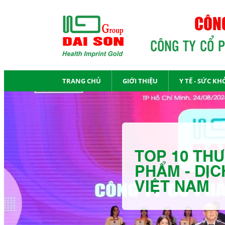
CÔNG
CÔNG TY CỔ 
TRANG CHỦ
GIỚI THIỆU
Y TẾ - SỨC KH
TOP 10 THƯ
PHẨM - DỊC
VIỆT NAM