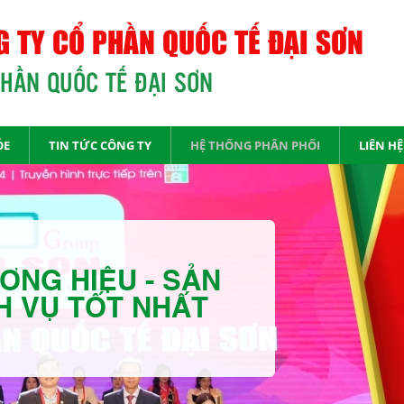
 TY CỔ PHẦN QUỐC TẾ ĐẠI SƠN
PHẦN QUỐC TẾ ĐẠI SƠN
ỎE
TIN TỨC CÔNG TY
HỆ THỐNG PHÂN PHỐI
LIÊN HỆ
ƠNG HIỆU - SẢN
H VỤ TỐT NHẤT