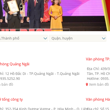
Văn phòng TP
phòng Quảng Ngãi
Địa Chỉ: 439/
hỉ: 12 Hồ Đắc Di - TP.Quảng Ngãi - T.Quảng Ngãi
Tân, TP. Hồ C
0935.5252.90
Hotline: 0935
 bản đồ
Xem bản đồ
ở tổng công ty
Văn phòng Hà
hỉ: 352-354 Kinh Dương Vương - P. Hòa Minh - Q. Liên
Địa chỉ: Số 1