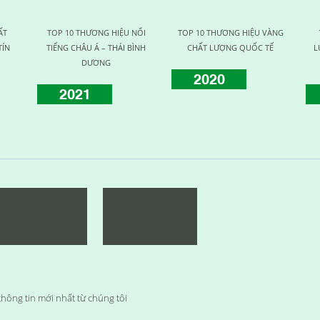
ẤT
TOP 10 THƯƠNG HIỆU NỔI
TOP 10 THƯƠNG HIỆU VÀNG
TÍN
TIẾNG CHÂU Á – THÁI BÌNH
CHẤT LƯỢNG QUỐC TẾ
L
DƯƠNG
2020
2021
hông tin mới nhất từ chúng tôi