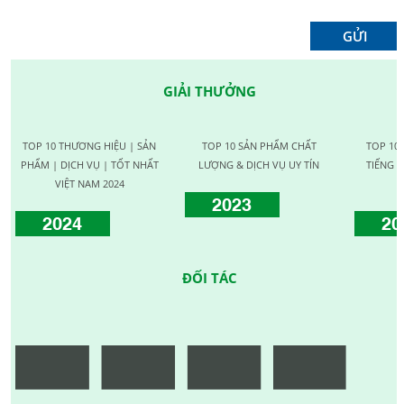
GIẢI THƯỞNG
TOP 10 THƯƠNG HIỆU | SẢN
TOP 10 SẢN PHẨM CHẤT
TOP 10
PHẨM | DỊCH VỤ | TỐT NHẤT
LƯỢNG & DỊCH VỤ UY TÍN
TIẾNG C
VIỆT NAM 2024
2023
2024
20
ĐỐI TÁC