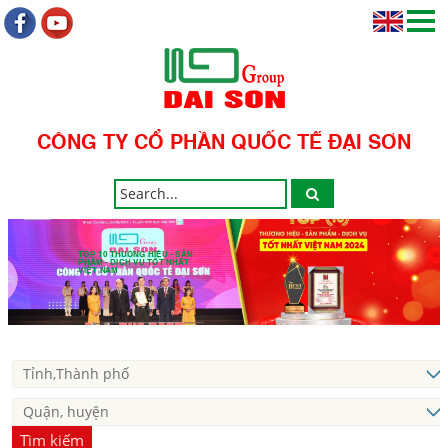
CÔNG TY CỔ PHẦN QUỐC TẾ ĐẠI SƠN
TOP 10 THƯƠNG HIỆU - SẢN
PHẨM - DỊCH VỤ TỐT NHẤT
VIỆT NAM
Tìm kiếm