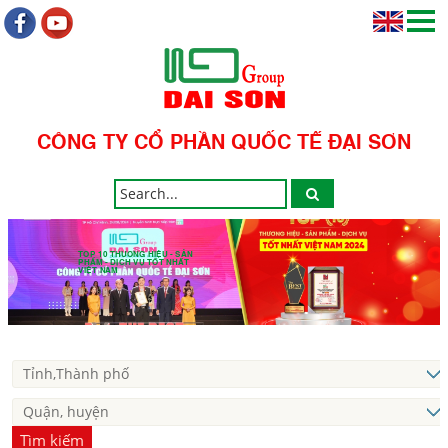
CÔNG TY CỔ PHẦN QUỐC TẾ ĐẠI SƠN
TOP 10 THƯƠNG HIỆU - SẢN
PHẨM - DỊCH VỤ TỐT NHẤT
VIỆT NAM
Tìm kiếm