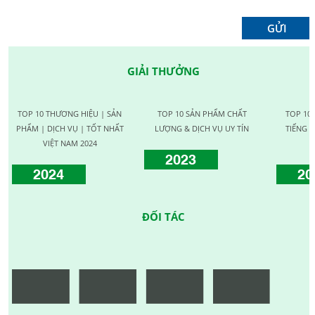
GIẢI THƯỞNG
TOP 10 THƯƠNG HIỆU | SẢN
TOP 10 SẢN PHẨM CHẤT
TOP 10
PHẨM | DỊCH VỤ | TỐT NHẤT
LƯỢNG & DỊCH VỤ UY TÍN
TIẾNG C
VIỆT NAM 2024
2023
2024
20
ĐỐI TÁC