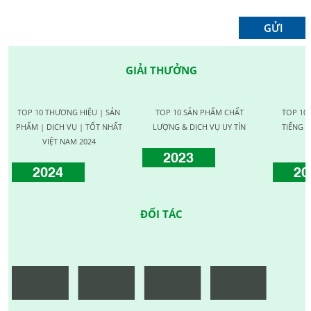
GIẢI THƯỞNG
TOP 10 THƯƠNG HIỆU | SẢN
TOP 10 SẢN PHẨM CHẤT
TOP 10
PHẨM | DỊCH VỤ | TỐT NHẤT
LƯỢNG & DỊCH VỤ UY TÍN
TIẾNG C
VIỆT NAM 2024
2023
2024
20
ĐỐI TÁC