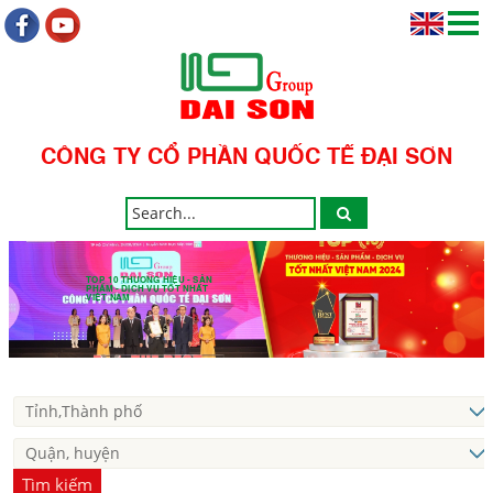
CÔNG TY CỔ PHẦN QUỐC TẾ ĐẠI SƠN
TOP 10 THƯƠNG HIỆU - SẢN
PHẨM - DỊCH VỤ TỐT NHẤT
VIỆT NAM
Tìm kiếm