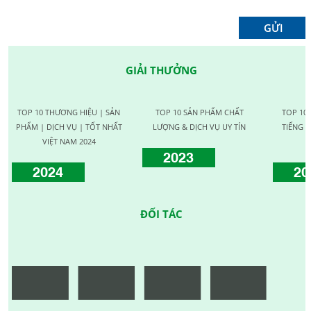
GIẢI THƯỞNG
TOP 10 THƯƠNG HIỆU | SẢN
TOP 10 SẢN PHẨM CHẤT
TOP 10
PHẨM | DỊCH VỤ | TỐT NHẤT
LƯỢNG & DỊCH VỤ UY TÍN
TIẾNG C
VIỆT NAM 2024
2023
2024
20
ĐỐI TÁC