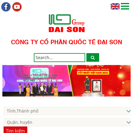
CÔNG TY CỔ PHẦN QUỐC TẾ ĐẠI SƠN
TOP 10 THƯƠNG HIỆU - SẢN
PHẨM - DỊCH VỤ TỐT NHẤT
VIỆT NAM
Tìm kiếm