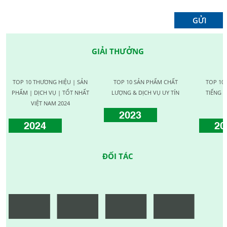
GIẢI THƯỞNG
TOP 10 THƯƠNG HIỆU | SẢN
TOP 10 SẢN PHẨM CHẤT
TOP 10
PHẨM | DỊCH VỤ | TỐT NHẤT
LƯỢNG & DỊCH VỤ UY TÍN
TIẾNG C
VIỆT NAM 2024
2023
2024
20
ĐỐI TÁC