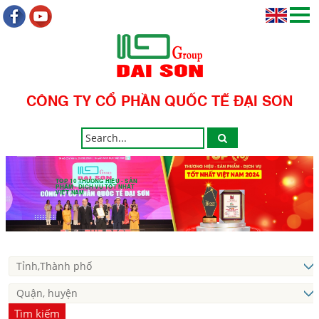
CÔNG TY CỔ PHẦN QUỐC TẾ ĐẠI SƠN
TOP 10 THƯƠNG HIỆU - SẢN
PHẨM - DỊCH VỤ TỐT NHẤT
VIỆT NAM
Tìm kiếm