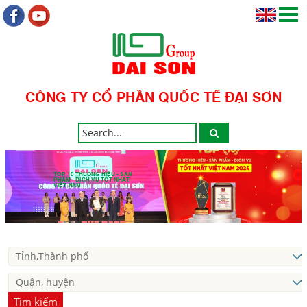
CÔNG TY CỔ PHẦN QUỐC TẾ ĐẠI SƠN
TOP 10 THƯƠNG HIỆU - SẢN
PHẨM - DỊCH VỤ TỐT NHẤT
VIỆT NAM
Tìm kiếm