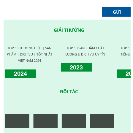
GIẢI THƯỞNG
TOP 10 THƯƠNG HIỆU | SẢN
TOP 10 SẢN PHẨM CHẤT
TOP 10
PHẨM | DỊCH VỤ | TỐT NHẤT
LƯỢNG & DỊCH VỤ UY TÍN
TIẾNG C
VIỆT NAM 2024
2023
2024
20
ĐỐI TÁC