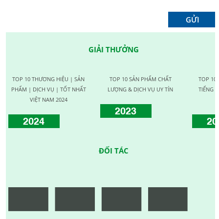
GIẢI THƯỞNG
TOP 10 THƯƠNG HIỆU | SẢN
TOP 10 SẢN PHẨM CHẤT
TOP 10
PHẨM | DỊCH VỤ | TỐT NHẤT
LƯỢNG & DỊCH VỤ UY TÍN
TIẾNG C
VIỆT NAM 2024
2023
2024
20
ĐỐI TÁC