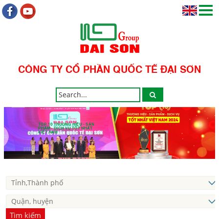
CÔNG TY CỔ PHẦN QUỐC TẾ ĐẠI SƠN
TOP 10 THƯƠNG HIỆU - SẢN
PHẨM - DỊCH VỤ TỐT NHẤT
VIỆT NAM
Tìm kiếm