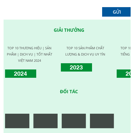
GIẢI THƯỞNG
TOP 10 THƯƠNG HIỆU | SẢN
TOP 10 SẢN PHẨM CHẤT
TOP 10
PHẨM | DỊCH VỤ | TỐT NHẤT
LƯỢNG & DỊCH VỤ UY TÍN
TIẾNG C
VIỆT NAM 2024
2023
2024
20
ĐỐI TÁC