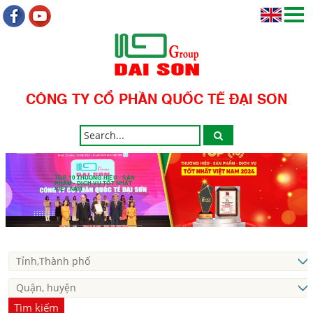
CÔNG TY CỔ PHẦN QUỐC TẾ ĐẠI SƠN
TOP 10 THƯƠNG HIỆU - SẢN
PHẨM - DỊCH VỤ TỐT NHẤT
VIỆT NAM
Tìm kiếm