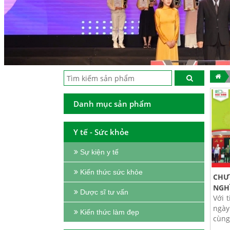
Danh mục sản phẩm
Y tế - Sức khỏe
Sự kiện y tế
Kiến thức sức khỏe
CHƯ
NGHĨ
Dược sĩ tư vấn
Với 
ngày
Kiến thức làm đẹp
cùng