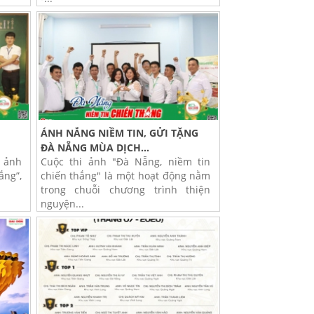
T
ÁNH NẮNG NIỀM TIN, GỬI TẶNG
ĐÀ NẴNG MÙA DỊCH...
i ảnh
Cuộc thi ảnh "Đà Nẵng, niềm tin
ắng”,
chiến thắng" là một hoạt động nằm
trong chuỗi chương trình thiện
nguyện...