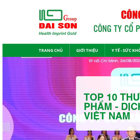
CÔNG
CÔNG TY CỔ 
TRANG CHỦ
GIỚI THIỆU
Y TẾ - SỨC KH
TOP 10 THƯ
PHẨM - DỊC
VIỆT NAM