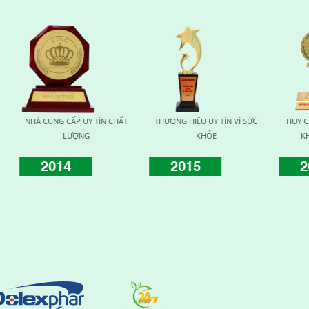
TÍN CHẤT
THƯƠNG HIỆU UY TÍN VÌ SỨC
HUY CHƯƠNG VÀNG VÌ SỨC
KHỎE
KHỎE CỘNG ĐỒNG
2015
2016