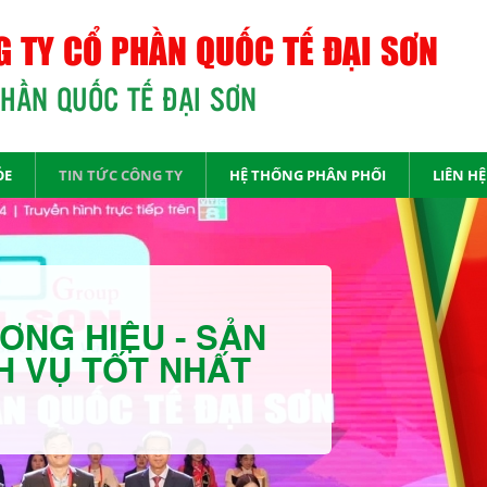
 TY CỔ PHẦN QUỐC TẾ ĐẠI SƠN
PHẦN QUỐC TẾ ĐẠI SƠN
ỎE
TIN TỨC CÔNG TY
HỆ THỐNG PHÂN PHỐI
LIÊN HỆ
ƠNG HIỆU - SẢN
H VỤ TỐT NHẤT