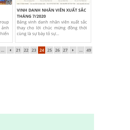
VINH DANH NHÂN VIÊN XUẤT SẮC
THÁNG 7/2020
roup
Bảng vinh danh nhân viên xuất sắc
i ảnh
thay cho lời chúc mừng đồng thời
hiến
cùng là sự bày tỏ sự...
...
21
22
23
24
25
26
27
...
49