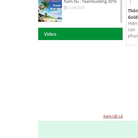
Nam Du - Teambuilding 2016
11/08/2020
Thôn
Gold
Hiện
Hội nghị tri ân khách hàng - Tiền
cao 
Giang 2016
Video
phục
11/08/2020
DAISON GROUP Quảng Ngãi -
Hội nghị tri ân khách hàng 2016
11/08/2020
DAISON GROUP - ĐẠT GIẢI
THƯỞNG
11/08/2020
TOP 10 - DOANH NGHIỆP ĐẢM
BẢO CHẤT LƯỢNG 2017
11/08/2020
Xem tất cả
Họp mặt đầu năm 2017 tại TP.
Hồ Chí Minh