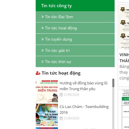
Tin tức công ty
Tin tức Đại Sơn
Tin tức hoạt động
Tin tuyển dụng
Tin tức giải trí
VIN
THÁN
Tin tức thời sự
Bảng
thay
Tin tức hoạt động
cùng 
Hướng về đồng bào vùng lũ
miền Trung thân yêu
11/08/2020
Cù Lao Chàm - Teambuilding
2016
11/08/2020