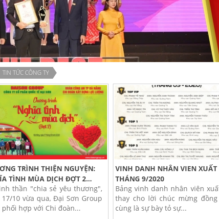
TIN TỨC CÔNG TY
ƠNG TRÌNH THIỆN NGUYỆN:
VINH DANH NHÂN VIEN XUẤT
A TÌNH MÙA DỊCH ĐỢT 2...
THÁNG 9/2020
tinh thần "chia sẻ yêu thương",
Bảng vinh danh nhân viên xuấ
 17/10 vừa qua, Đại Sơn Group
thay cho lời chúc mừng đồng
 phối hợp với Chi đoàn...
cùng là sự bày tỏ sự...