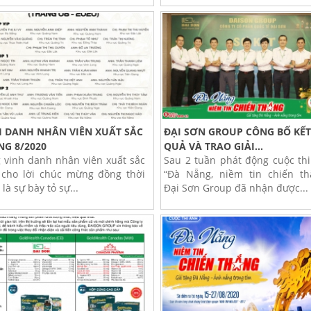
H DANH NHÂN VIÊN XUẤT SẮC
ĐẠI SƠN GROUP CÔNG BỐ KẾ
G 8/2020
QUẢ VÀ TRAO GIẢI...
 vinh danh nhân viên xuất sắc
Sau 2 tuần phát động cuộc th
 cho lời chúc mừng đồng thời
“Đà Nẵng, niềm tin chiến th
là sự bày tỏ sự...
Đại Sơn Group đã nhận được...