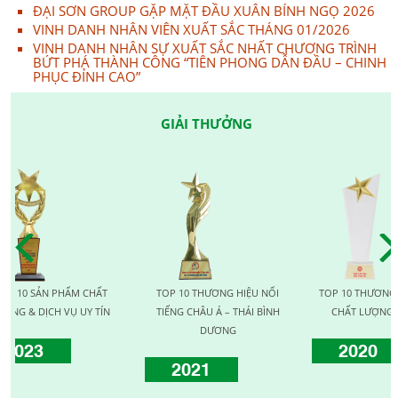
ĐẠI SƠN GROUP GẶP MẶT ĐẦU XUÂN BÍNH NGỌ 2026
VINH DANH NHÂN VIÊN XUẤT SẮC THÁNG 01/2026
VINH DANH NHÂN SỰ XUẤT SẮC NHẤT CHƯƠNG TRÌNH
BỨT PHÁ THÀNH CÔNG “TIÊN PHONG DẪN ĐẦU – CHINH
PHỤC ĐỈNH CAO”
GIẢI THƯỞNG
PHẨM CHẤT
TOP 10 THƯƠNG HIỆU NỔI
TOP 10 THƯƠNG HIỆU VÀNG
 VỤ UY TÍN
TIẾNG CHÂU Á – THÁI BÌNH
CHẤT LƯỢNG QUỐC TẾ
DƯƠNG
2020
2021