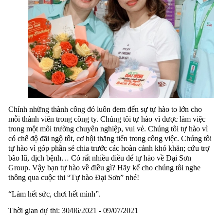
Chính những thành công đó luôn đem đến sự tự hào to lớn cho
mỗi thành viên trong công ty. Chúng tôi tự hào vì được làm việc
trong một môi trường chuyên nghiệp, vui vẻ. Chúng tôi tự hào vì
có chế độ đãi ngộ tốt, cơ hội thăng tiến trong công việc. Chúng tôi
tự hào vì góp phần sẻ chia trước các hoàn cảnh khó khăn; cứu trợ
bão lũ, dịch bệnh… Có rất nhiều điều để tự hào về Đại Sơn
Group. Vậy bạn tự hào về điều gì? Hãy kể cho chúng tôi nghe
thông qua cuộc thi “Tự hào Đại Sơn” nhé!
“Làm hết sức, chơi hết mình”.
Thời gian dự thi: 30/06/2021 - 09/07/2021