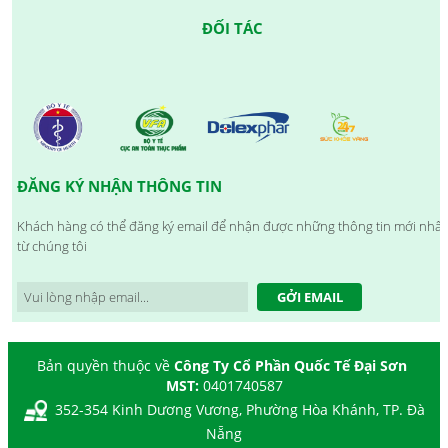
ĐỐI TÁC
ĐĂNG KÝ NHẬN THÔNG TIN
Khách hàng có thể đăng ký email để nhận được những thông tin mới nhất
từ chúng tôi
GỞI EMAIL
Bản quyền thuộc về
Công Ty Cổ Phần Quốc Tế Đại Sơn
MST:
0401740587
352-354 Kinh Dương Vương, Phường Hòa Khánh, TP. Đà
Nẵng