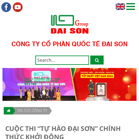
CÔNG TY CỔ PHẦN QUỐC TẾ ĐẠI SƠN
TOP 10 THƯƠNG HIỆU - SẢN
PHẨM - DỊCH VỤ TỐT NHẤT
VIỆT NAM
TIN TỨC CÔNG TY
CUỘC THI “TỰ HÀO ĐẠI SƠN” CHÍNH
THỨC KHỞI ĐỘNG