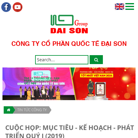
CÔNG TY CỔ PHẦN QUỐC TẾ ĐẠI SƠN
TOP 10 THƯƠNG HIỆU - SẢN
PHẨM - DỊCH VỤ TỐT NHẤT
VIỆT NAM
TIN TỨC CÔNG TY
CUỘC HỌP: MỤC TIÊU - KẾ HOẠCH - PHÁT
TRIỂN QUÝ I (2019)