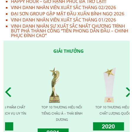
HAPPY HOUR – GIỜ HẠNH PHÚC ĐÃ TRỞ LẠI!!!
VINH DANH NHÂN VIÊN XUẤT SẮC THÁNG 02/2026
ĐẠI SƠN GROUP GẶP MẶT ĐẦU XUÂN BÍNH NGỌ 2026
VINH DANH NHÂN VIÊN XUẤT SẮC THÁNG 01/2026
VINH DANH NHÂN SỰ XUẤT SẮC NHẤT CHƯƠNG TRÌNH
BỨT PHÁ THÀNH CÔNG “TIÊN PHONG DẪN ĐẦU – CHINH
PHỤC ĐỈNH CAO”
GIẢI THƯỞNG
PHẨM CHẤT
TOP 10 THƯƠNG HIỆU NỔI
TOP 10 THƯƠNG HIỆU VÀNG
 VỤ UY TÍN
TIẾNG CHÂU Á – THÁI BÌNH
CHẤT LƯỢNG QUỐC TẾ
DƯƠNG
2020
2021