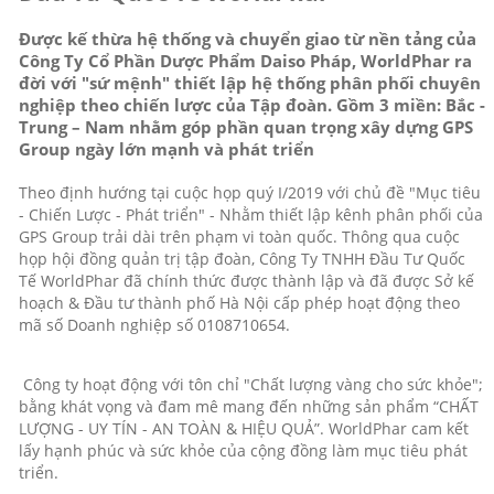
Được kế thừa hệ thống và chuyển giao từ nền tảng của
Công Ty Cổ Phần Dược Phẩm Daiso Pháp, WorldPhar ra
đời với "sứ mệnh" thiết lập hệ thống phân phối chuyên
nghiệp theo chiến lược của Tập đoàn. Gồm 3 miền: Bắc -
Trung – Nam nhằm góp phần quan trọng xây dựng GPS
Group ngày lớn mạnh và phát triển
Theo định hướng tại cuộc họp quý I/2019 với chủ đề "Mục tiêu
- Chiến Lược - Phát triển" - Nhằm thiết lập kênh phân phối của
GPS Group trải dài trên phạm vi toàn quốc. Thông qua cuộc
họp hội đồng quản trị tập đoàn, Công Ty TNHH Đầu Tư Quốc
Tế WorldPhar đã chính thức được thành lập và đã được Sở kế
hoạch & Đầu tư thành phố Hà Nội cấp phép hoạt động theo
mã số Doanh nghiệp số 0108710654.
Công ty hoạt động với tôn chỉ "Chất lượng vàng cho sức khỏe";
bằng khát vọng và đam mê mang đến những sản phẩm “CHẤT
LƯỢNG - UY TÍN - AN TOÀN & HIỆU QUẢ”. WorldPhar cam kết
lấy hạnh phúc và sức khỏe của cộng đồng làm mục tiêu phát
triển.