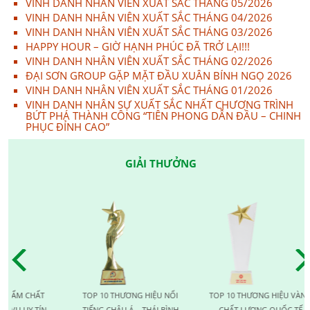
VINH DANH NHÂN VIÊN XUẤT SẮC THÁNG 05/2026
VINH DANH NHÂN VIÊN XUẤT SẮC THÁNG 04/2026
VINH DANH NHÂN VIÊN XUẤT SẮC THÁNG 03/2026
HAPPY HOUR – GIỜ HẠNH PHÚC ĐÃ TRỞ LẠI!!!
VINH DANH NHÂN VIÊN XUẤT SẮC THÁNG 02/2026
ĐẠI SƠN GROUP GẶP MẶT ĐẦU XUÂN BÍNH NGỌ 2026
VINH DANH NHÂN VIÊN XUẤT SẮC THÁNG 01/2026
VINH DANH NHÂN SỰ XUẤT SẮC NHẤT CHƯƠNG TRÌNH
BỨT PHÁ THÀNH CÔNG “TIÊN PHONG DẪN ĐẦU – CHINH
PHỤC ĐỈNH CAO”
GIẢI THƯỞNG
HẤT
TOP 10 THƯƠNG HIỆU NỔI
TOP 10 THƯƠNG HIỆU VÀNG
 TÍN
TIẾNG CHÂU Á – THÁI BÌNH
CHẤT LƯỢNG QUỐC TẾ