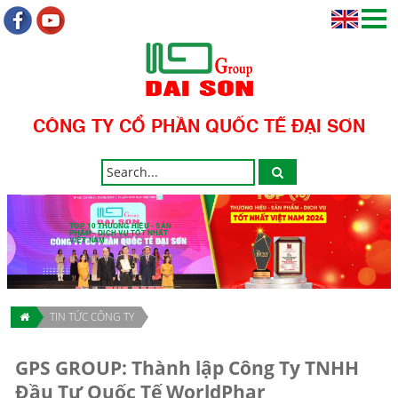
CÔNG TY CỔ PHẦN QUỐC TẾ ĐẠI SƠN
TOP 10 THƯƠNG HIỆU - SẢN
PHẨM - DỊCH VỤ TỐT NHẤT
VIỆT NAM
TIN TỨC CÔNG TY
GPS GROUP: Thành lập Công Ty TNHH
Đầu Tư Quốc Tế WorldPhar