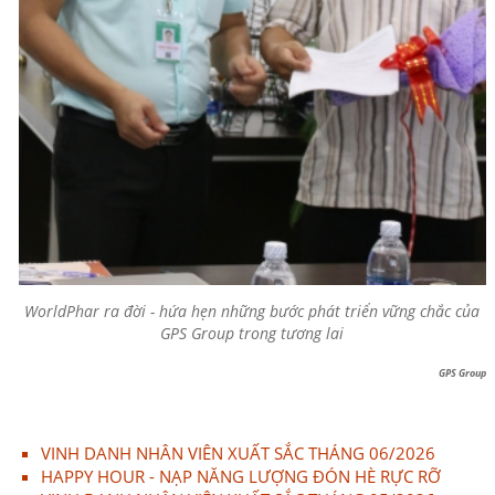
WorldPhar ra đời - hứa hẹn những bước phát triển vững chắc của
GPS Group trong tương lai
GPS Group
VINH DANH NHÂN VIÊN XUẤT SẮC THÁNG 06/2026
HAPPY HOUR - NẠP NĂNG LƯỢNG ĐÓN HÈ RỰC RỠ