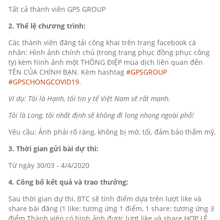
Tất cả thành viên GPS GROUP
2. Thể lệ chương trình:
Các thành viên đăng tải công khai trên trang facebook cá
nhân: Hình ảnh chính chủ (trong trang phục đồng phục công
ty) kèm hình ảnh một THÔNG ĐIỆP mùa dịch liên quan đến
TÊN CỦA CHÍNH BẠN. Kèm hashtag
#GPSGROUP
#GPSCHONGCOVID19
.
Ví dụ: Tôi là Hạnh, tôi tin y tế Việt Nam sẽ rất mạnh.
Tôi là Long, tôi nhất định sẽ không đi long nhong ngoài phố!
Yêu cầu: Ảnh phải rõ ràng, không bị mờ, tối, đảm bảo thẩm mỹ.
3. Thời gian gửi bài dự thi:
Từ ngày 30/03 - 4/4/2020
4. Công bố kết quả và trao thưởng:
Sau thời gian dự thi, BTC sẽ tính điểm dựa trên lượt like và
share bài đăng (1 like: tương ứng 1 điểm, 1 share: tương ứng 3
điểm.Thành viên có hình ảnh được lượt like và share HỢP LỆ