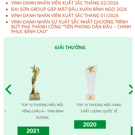
VINH DANH NHÂN VIÊN XUẤT SẮC THÁNG 02/2026
ĐẠI SƠN GROUP GẶP MẶT ĐẦU XUÂN BÍNH NGỌ 2026
VINH DANH NHÂN VIÊN XUẤT SẮC THÁNG 01/2026
VINH DANH NHÂN SỰ XUẤT SẮC NHẤT CHƯƠNG TRÌNH
BỨT PHÁ THÀNH CÔNG “TIÊN PHONG DẪN ĐẦU – CHINH
PHỤC ĐỈNH CAO”
GIẢI THƯỞNG
TOP 10 THƯƠNG HIỆU NỔI
TOP 10 THƯƠNG HIỆU VÀNG
T
N
TIẾNG CHÂU Á – THÁI BÌNH
CHẤT LƯỢNG QUỐC TẾ
LƯỢ
DƯƠNG
2020
2021