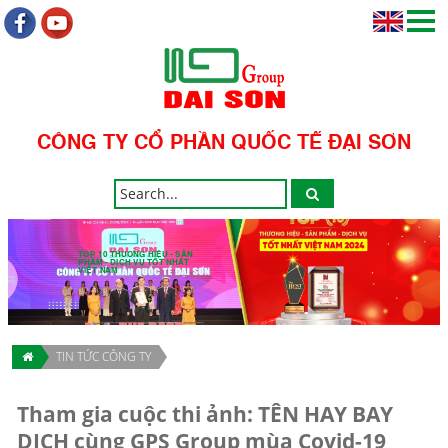
CÔNG TY CỔ PHẦN QUỐC TẾ ĐẠI SƠN
TOP 10 THƯƠNG HIỆU - SẢN
PHẨM - DỊCH VỤ TỐT NHẤT
VIỆT NAM
TIN TỨC CÔNG TY
Tham gia cuộc thi ảnh: TÊN HAY BAY
DỊCH cùng GPS Group mùa Covid-19