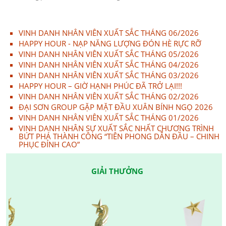
VINH DANH NHÂN VIÊN XUẤT SẮC THÁNG 06/2026
HAPPY HOUR - NẠP NĂNG LƯỢNG ĐÓN HÈ RỰC RỠ
VINH DANH NHÂN VIÊN XUẤT SẮC THÁNG 05/2026
VINH DANH NHÂN VIÊN XUẤT SẮC THÁNG 04/2026
VINH DANH NHÂN VIÊN XUẤT SẮC THÁNG 03/2026
HAPPY HOUR – GIỜ HẠNH PHÚC ĐÃ TRỞ LẠI!!!
VINH DANH NHÂN VIÊN XUẤT SẮC THÁNG 02/2026
ĐẠI SƠN GROUP GẶP MẶT ĐẦU XUÂN BÍNH NGỌ 2026
VINH DANH NHÂN VIÊN XUẤT SẮC THÁNG 01/2026
VINH DANH NHÂN SỰ XUẤT SẮC NHẤT CHƯƠNG TRÌNH
BỨT PHÁ THÀNH CÔNG “TIÊN PHONG DẪN ĐẦU – CHINH
PHỤC ĐỈNH CAO”
GIẢI THƯỞNG