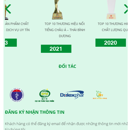
PHẨM CHẤT
TOP 10 THƯƠNG HIỆU NỔI
TOP 10 THƯƠNG HIỆU VÀNG
 VỤ UY TÍN
TIẾNG CHÂU Á – THÁI BÌNH
CHẤT LƯỢNG QUỐC TẾ
DƯƠNG
2020
2021
ĐỐI TÁC
ĐĂNG KÝ NHẬN THÔNG TIN
Khách hàng có thể đăng ký email để nhận được những thông tin mới nhất
từ chúng tôi