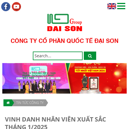
CÔNG TY CỔ PHẦN QUỐC TẾ ĐẠI SƠN
TOP 10 THƯƠNG HIỆU - SẢN
PHẨM - DỊCH VỤ TỐT NHẤT
VIỆT NAM
TIN TỨC CÔNG TY
VINH DANH NHÂN VIÊN XUẤT SẮC
THÁNG 1/2025