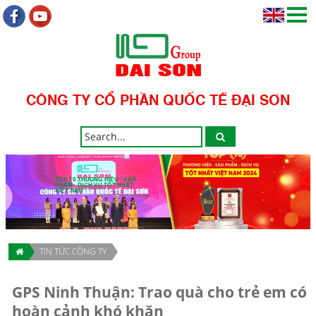
CÔNG TY CỔ PHẦN QUỐC TẾ ĐẠI SƠN
TOP 10 THƯƠNG HIỆU - SẢN
PHẨM - DỊCH VỤ TỐT NHẤT
VIỆT NAM
TIN TỨC CÔNG TY
GPS Ninh Thuận: Trao quà cho trẻ em có
hoàn cảnh khó khăn