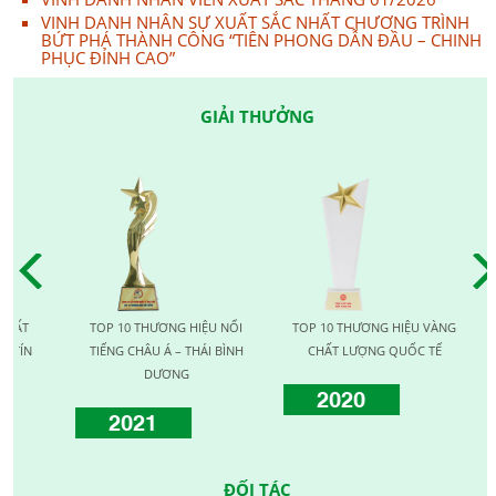
VINH DANH NHÂN SỰ XUẤT SẮC NHẤT CHƯƠNG TRÌNH
BỨT PHÁ THÀNH CÔNG “TIÊN PHONG DẪN ĐẦU – CHINH
PHỤC ĐỈNH CAO”
GIẢI THƯỞNG
TOP 10 THƯƠNG HIỆU NỔI
TOP 10 THƯƠNG HIỆU VÀNG
TOP 1
TIẾNG CHÂU Á – THÁI BÌNH
CHẤT LƯỢNG QUỐC TẾ
LƯỢNG 
DƯƠNG
2020
2021
20
ĐỐI TÁC