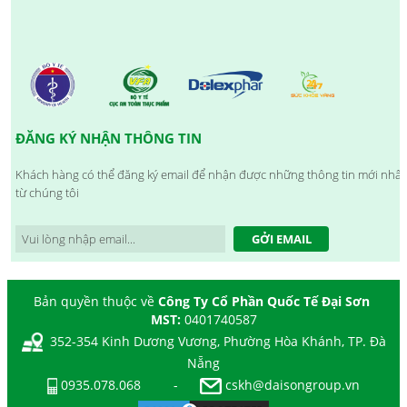
ĐĂNG KÝ NHẬN THÔNG TIN
Khách hàng có thể đăng ký email để nhận được những thông tin mới nhất
từ chúng tôi
GỞI EMAIL
Bản quyền thuộc về
Công Ty Cổ Phần Quốc Tế Đại Sơn
MST:
0401740587
352-354 Kinh Dương Vương, Phường Hòa Khánh, TP. Đà
Nẵng
0935.078.068
-
cskh@daisongroup.vn