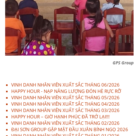
GPS Group
VINH DANH NHÂN VIÊN XUẤT SẮC THÁNG 06/2026
HAPPY HOUR - NẠP NĂNG LƯỢNG ĐÓN HÈ RỰC RỠ
VINH DANH NHÂN VIÊN XUẤT SẮC THÁNG 05/2026
VINH DANH NHÂN VIÊN XUẤT SẮC THÁNG 04/2026
VINH DANH NHÂN VIÊN XUẤT SẮC THÁNG 03/2026
HAPPY HOUR – GIỜ HẠNH PHÚC ĐÃ TRỞ LẠI!!!
VINH DANH NHÂN VIÊN XUẤT SẮC THÁNG 02/2026
ĐẠI SƠN GROUP GẶP MẶT ĐẦU XUÂN BÍNH NGỌ 2026
VINH DANH NHÂN VIÊN XUẤT SẮC THÁNG 01/2026