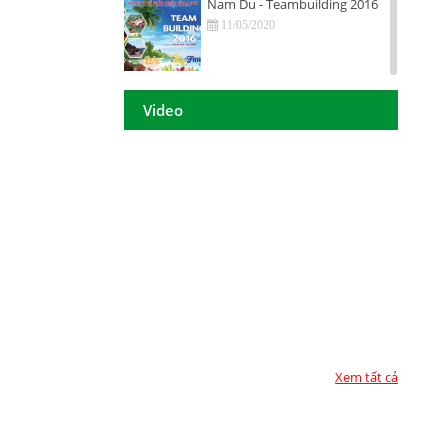
Nam Du - Teambuilding 2016
11/05/2020
Hội nghị tri ân khách hàng - Tiền
Giang 2016
Video
11/05/2020
DAISON GROUP Quảng Ngãi -
Hội nghị tri ân khách hàng 2016
11/05/2020
DAISON GROUP - ĐẠT GIẢI
THƯỞNG
11/05/2020
TOP 10 - DOANH NGHIỆP ĐẢM
BẢO CHẤT LƯỢNG 2017
11/05/2020
Xem tất cả
Họp mặt đầu năm 2017 tại TP.
Hồ Chí Minh