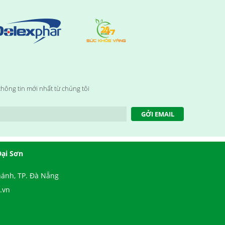
hông tin mới nhất từ chúng tôi
GỞI EMAIL
Đại Sơn
ánh, TP. Đà Nẵng
.vn