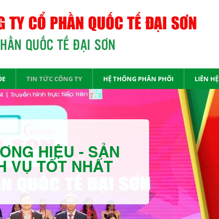
 TY CỔ PHẦN QUỐC TẾ ĐẠI SƠN
PHẦN QUỐC TẾ ĐẠI SƠN
ỎE
TIN TỨC CÔNG TY
HỆ THỐNG PHÂN PHỐI
LIÊN HỆ
ƠNG HIỆU - SẢN
H VỤ TỐT NHẤT