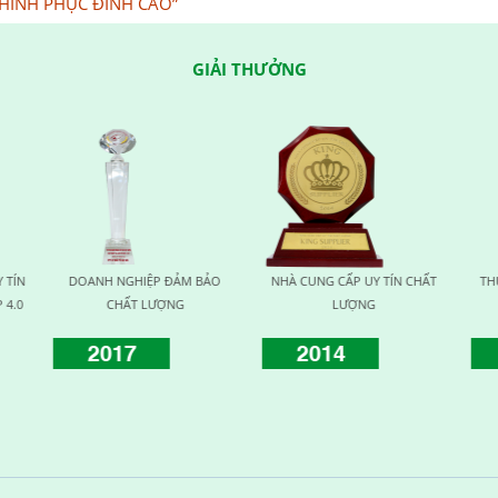
HINH PHỤC ĐỈNH CAO”
GIẢI THƯỞNG
 CẤP UY TÍN CHẤT
THƯƠNG HIỆU UY TÍN VÌ SỨC
HUY CHƯƠNG VÀNG VÌ
LƯỢNG
KHỎE
KHỎE CỘNG ĐỒN
14
2015
2016