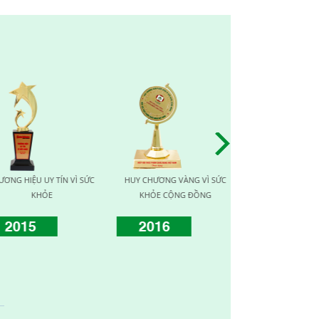
 SỨC
HUY CHƯƠNG VÀNG VÌ SỨC
TOP TEN NHÀ CUNG CẤP UY
G
KHỎE CỘNG ĐỒNG
TÍN CHẤT LƯỢNG
P
2017
2019