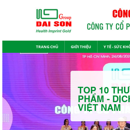
CÔNG
CÔNG TY CỔ 
TRANG CHỦ
GIỚI THIỆU
Y TẾ - SỨC KH
TOP 10 THƯ
PHẨM - DỊC
VIỆT NAM