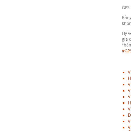
11/05/2020
GPS 
Họp mặt đầu năm 2017 tại Đà
Bảng
Nẵng
khôn
11/05/2020
Hy v
Suối Voi - Lăng Cô Team
gia 
Building 2017
"bản
#GP
11/05/2020
CHƯƠNG TRÌNH KỶ NIỆM 10
NĂM THÀNH LẬP
V
11/05/2020
H
V
HỘI NGHỊ TRI ÂN KHÁCH HÀNG
V
- VĨNH LONG 2017
V
11/05/2020
H
V
TỔNG KẾT HOẠT ĐỘNG KINH
Đ
DOANH NĂM 2017 & CHIẾN
V
LƯỢC PHÁT TRIỂN NĂM 2018
V
11/05/2020