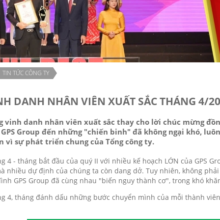
TIN TỨC CÔNG TY
NH DANH NHÂN VIÊN XUẤT SẮC THÁNG 4/2
g vinh danh nhân viên xuất sắc thay cho lời chúc mừng đồng
 GPS Group đến những "chiến binh" đã không ngại khó, luôn
 vì sự phát triển chung của Tổng công ty.
g 4 - tháng bắt đầu của quý II với nhiều kế hoạch LỚN của GPS Gro
à nhiều dự định của chúng ta còn dang dở. Tuy nhiên, không phải
đình GPS Group đã cùng nhau "biến nguy thành cơ", trong khó khăn
g 4, tháng đánh dấu những bước chuyển mình của mỗi thành viên G