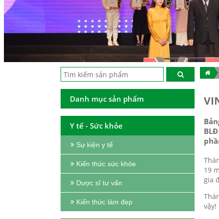
Danh mục sản phẩm
VI
Bản
Y tế - Sức khỏe
BLĐ
phần
Sự kiện y tế
Thán
Kiến thức sức khỏe
19 m
gia 
Dược sĩ tư vấn
Thán
Kiến thức làm đẹp
vậy!