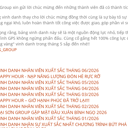
Group xin gửi lời chúc mừng đến những thành viên đã có thành tíc
 vinh danh thay cho lời chúc mừng đồng thời cùng là sự bày tỏ s
g ngại khó, luôn hoàn thành tốt công việc được giao, góp phần vì s
ọng rằng, bảng vinh danh này sẽ là một nguồn động lực nhỏ, tiếp
đình GPS không ngừng phấn đấu. Cùng cố gắng hết 100% công lực đ
g vàng" vinh danh trong tháng 5 sắp đến nhé!!
S_GROUP
INH DANH NHÂN VIÊN XUẤT SẮC THÁNG 06/2026
APPY HOUR - NẠP NĂNG LƯỢNG ĐÓN HÈ RỰC RỠ
INH DANH NHÂN VIÊN XUẤT SẮC THÁNG 05/2026
INH DANH NHÂN VIÊN XUẤT SẮC THÁNG 04/2026
INH DANH NHÂN VIÊN XUẤT SẮC THÁNG 03/2026
APPY HOUR – GIỜ HẠNH PHÚC ĐÃ TRỞ LẠI!!!
INH DANH NHÂN VIÊN XUẤT SẮC THÁNG 02/2026
ẠI SƠN GROUP GẶP MẶT ĐẦU XUÂN BÍNH NGỌ 2026
INH DANH NHÂN VIÊN XUẤT SẮC THÁNG 01/2026
INH DANH NHÂN SỰ XUẤT SẮC NHẤT CHƯƠNG TRÌNH BỨT PHÁ