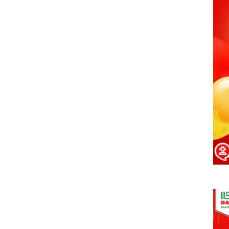
VINH DANH NHÂN VIÊN XUẤT
SẮC (THÁNG 12.2017)
01/07/2021
HAPPY WEEKEND - Làm hết sức,
chơi hết mình
01/07/2021
NƠI TÌNH YÊU BẮT ĐẦU!
01/07/2021
Đồng hành cùng team building
2018
01/07/2021
ONE TEAM - ONE DREAM chặng
1: Ngày hội lớn của những chiến
binh GPS
01/07/2021
Đại Sơn Vĩnh Long: Kết hợp
cùng Nhà thuốc mang Trung