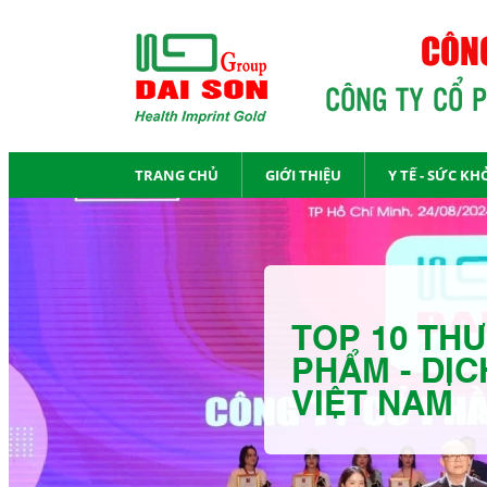
CÔNG
CÔNG TY CỔ 
TRANG CHỦ
GIỚI THIỆU
Y TẾ - SỨC KH
TOP 10 THƯ
PHẨM - DỊC
VIỆT NAM