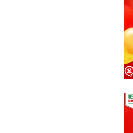
01/07/2021
Họp mặt đầu năm 2017 tại Đà
Nẵng
01/07/2021
Suối Voi - Lăng Cô Team
Building 2017
01/07/2021
CHƯƠNG TRÌNH KỶ NIỆM 10
NĂM THÀNH LẬP
01/07/2021
HỘI NGHỊ TRI ÂN KHÁCH HÀNG
- VĨNH LONG 2017
01/07/2021
TỔNG KẾT HOẠT ĐỘNG KINH
DOANH NĂM 2017 & CHIẾN
LƯỢC PHÁT TRIỂN NĂM 2018
01/07/2021