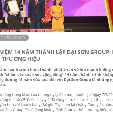
TIN TỨC CÔNG TY
 NIỆM 14 NĂM THÀNH LẬP ĐẠI SƠN GROUP:
Ị THƯƠNG HIỆU
năm, hành trình hình thành, phát triển và lớn mạnh không 
h “chăm sóc sức khỏe cộng đồng” 14 năm, hành trình khẳng 
ng đường 14 năm vừa qua đối với Đại Sơn Group là những n
ào.
lại từng trang kí ức của những ngày đầu mới thành lập (ngày 7/7/20
cùng thế hệ CBNV lúc bấy giờ đã vững tâm, kiên trì, hiện thực hó
gần hơn với khách hàng. Để giờ đây, nhìn lại chặng đường 14 năm,
Đại Sơn Group đã và đang khẳng định được vị thế - thương hiệu củ