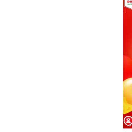
01/07/2021
Kết quả cuộc thi NỤ CƯỜI GPS
01/07/2021
ĐẤU TRƯỜNG ÂM NHẠC - Bạn
đã sẵn sàng để nổi tiếng?
01/07/2021
VINH DANH NHÂN VIÊN XUẤT
SẮC THÁNG 10/2018
01/07/2021
CHÚC MỪNG TEAM ĐÔNG NAM
BỘ HOÀN THÀNH XUẤT SẮC
MỤC TIÊU THÁNG 10/2018
01/07/2021
Cuộc thi ảnh: KHÁCH HÀNG
CỦA TÔI LÀ...
01/07/2021
CHÚC MỪNG SINH NHẬT CBNV