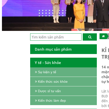
Danh mục sản phẩm
KỈ
TR
Y tế - Sức khỏe
14 
mện
Sự kiện y tế
chặ
tự h
Kiến thức sức khỏe
Lật 
Dược sĩ tư vấn
BLĐ 
đến 
Kiến thức làm đẹp
bởi 