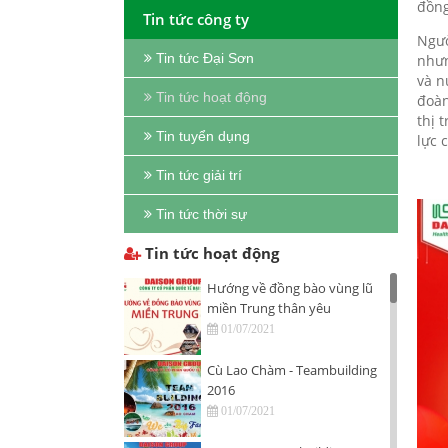
đồng
Tin tức công ty
Ngườ
Tin tức Đại Sơn
nhưn
và n
Tin tức hoạt động
đoàn
thị 
Tin tuyển dụng
lực 
Tin tức giải trí
Tin tức thời sự
Tin tức hoạt động
Hướng về đồng bào vùng lũ
miền Trung thân yêu
01/07/2021
Cù Lao Chàm - Teambuilding
2016
01/07/2021