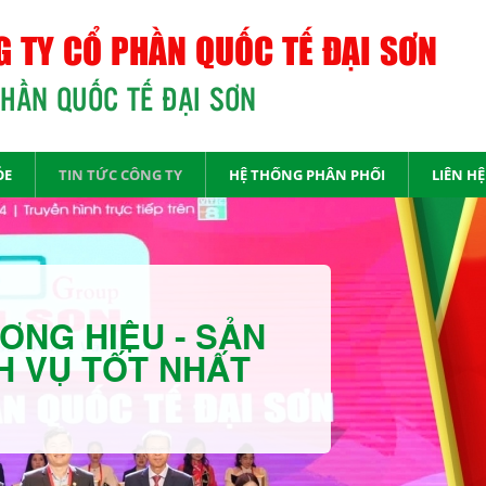
 TY CỔ PHẦN QUỐC TẾ ĐẠI SƠN
PHẦN QUỐC TẾ ĐẠI SƠN
ỎE
TIN TỨC CÔNG TY
HỆ THỐNG PHÂN PHỐI
LIÊN HỆ
ƠNG HIỆU - SẢN
H VỤ TỐT NHẤT