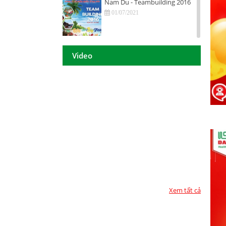
Nam Du - Teambuilding 2016
01/07/2021
Hội nghị tri ân khách hàng - Tiền
Giang 2016
Video
01/07/2021
DAISON GROUP Quảng Ngãi -
Hội nghị tri ân khách hàng 2016
01/07/2021
DAISON GROUP - ĐẠT GIẢI
THƯỞNG
01/07/2021
TOP 10 - DOANH NGHIỆP ĐẢM
BẢO CHẤT LƯỢNG 2017
01/07/2021
Xem tất cả
Họp mặt đầu năm 2017 tại TP.
Hồ Chí Minh