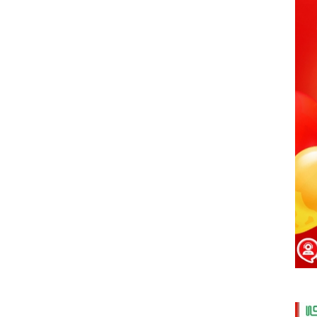
thu về cho các em nhỏ vùng sâu
01/07/2021
ONE TEAM - ONE DREAM chặng
2: Nơi tình đồng đội thăng hoa
01/07/2021
VINH DANH NHÂN VIÊN XUẤT
SẮC QUÝ III - 2018
01/07/2021
Cuộc thi ảnh NỤ CƯỜI GPS - gắn
kết yêu thương
01/07/2021
20/10 cùng GPS Group - Phụ nữ
là để yêu thương
01/07/2021
Đồng hành cùng chương trình
Nụ cười GPS - Gắn kết yêu
thương