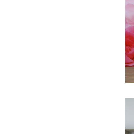
thu về cho các em nhỏ vùng sâu
19/10/2023
ONE TEAM - ONE DREAM chặng
2: Nơi tình đồng đội thăng hoa
19/10/2023
VINH DANH NHÂN VIÊN XUẤT
SẮC QUÝ III - 2018
19/10/2023
Cuộc thi ảnh NỤ CƯỜI GPS - gắn
kết yêu thương
19/10/2023
20/10 cùng GPS Group - Phụ nữ
là để yêu thương
19/10/2023
Đồng hành cùng chương trình
Nụ cười GPS - Gắn kết yêu
thương