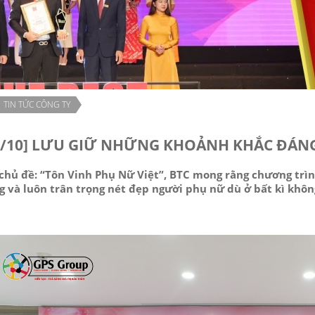
TIN TỨC CÔNG TY
0/10] LƯU GIỮ NHỮNG KHOẢNH KHẮC ĐÁN
 chủ đề: “Tôn Vinh Phụ Nữ Việt”, BTC mong rằng chương trìn
 và luôn trân trọng nét đẹp người phụ nữ dù ở bất kì không