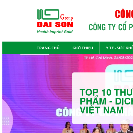
CÔNG
CÔNG TY CỔ 
TRANG CHỦ
GIỚI THIỆU
Y TẾ - SỨC KH
TOP 10 THƯ
PHẨM - DỊC
VIỆT NAM