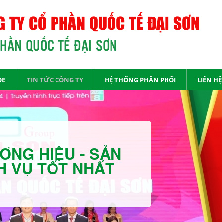
 TY CỔ PHẦN QUỐC TẾ ĐẠI SƠN
PHẦN QUỐC TẾ ĐẠI SƠN
ỎE
TIN TỨC CÔNG TY
HỆ THỐNG PHÂN PHỐI
LIÊN HỆ
ƠNG HIỆU - SẢN
H VỤ TỐT NHẤT