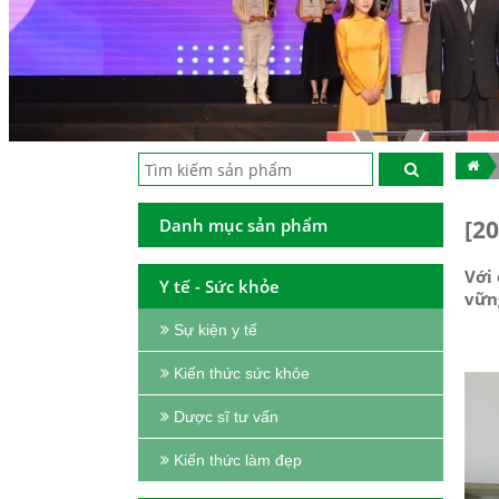
Danh mục sản phẩm
[2
Với
Y tế - Sức khỏe
vững
Sự kiện y tế
Kiến thức sức khỏe
Dược sĩ tư vấn
Kiến thức làm đẹp