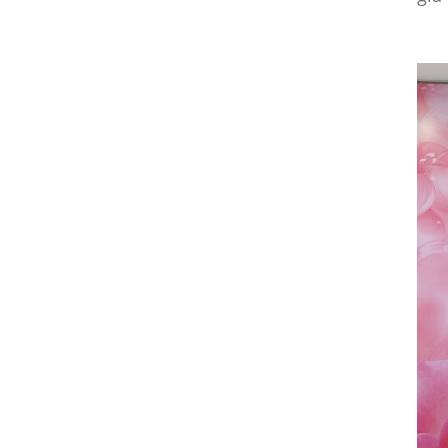
19/10/2023
Họp mặt đầu năm 2017 tại Đà
Nẵng
19/10/2023
Suối Voi - Lăng Cô Team
Building 2017
19/10/2023
CHƯƠNG TRÌNH KỶ NIỆM 10
NĂM THÀNH LẬP
19/10/2023
HỘI NGHỊ TRI ÂN KHÁCH HÀNG
- VĨNH LONG 2017
19/10/2023
TỔNG KẾT HOẠT ĐỘNG KINH
DOANH NĂM 2017 & CHIẾN
LƯỢC PHÁT TRIỂN NĂM 2018
19/10/2023