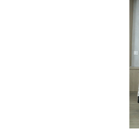
19/10/2023
Kết quả cuộc thi NỤ CƯỜI GPS
19/10/2023
ĐẤU TRƯỜNG ÂM NHẠC - Bạn
đã sẵn sàng để nổi tiếng?
19/10/2023
VINH DANH NHÂN VIÊN XUẤT
SẮC THÁNG 10/2018
19/10/2023
CHÚC MỪNG TEAM ĐÔNG NAM
BỘ HOÀN THÀNH XUẤT SẮC
MỤC TIÊU THÁNG 10/2018
19/10/2023
Cuộc thi ảnh: KHÁCH HÀNG
CỦA TÔI LÀ...
19/10/2023
CHÚC MỪNG SINH NHẬT CBNV