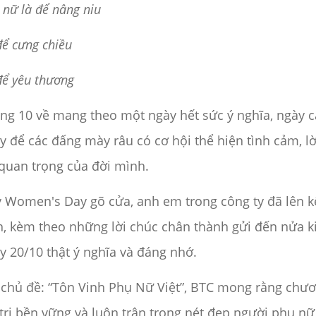
 nữ là để nâng niu
để cưng chiều
để yêu thương
ng 10 về mang theo một ngày hết sức ý nghĩa, ngày c
y để các đấng mày râu có cơ hội thể hiện tình cảm, 
quan trọng của đời mình.
 Women's Day gõ cửa, anh em trong công ty đã lên k
h, kèm theo những lời chúc chân thành gửi đến nửa 
y 20/10 thật ý nghĩa và đáng nhớ.
 chủ đề: “Tôn Vinh Phụ Nữ Việt”, BTC mong rằng chươ
 trị bền vững và luôn trân trọng nét đẹp người phụ nữ 