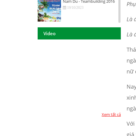
Nam Du - Teambuilding 2016
Phụ
19/10/2023
Là 
Hội nghị tri ân khách hàng - Tiền
Giang 2016
Video
Là 
19/10/2023
Thá
DAISON GROUP Quảng Ngãi -
Hội nghị tri ân khách hàng 2016
ngà
19/10/2023
nữ 
DAISON GROUP - ĐẠT GIẢI
THƯỞNG
Nay
19/10/2023
xin
TOP 10 - DOANH NGHIỆP ĐẢM
BẢO CHẤT LƯỢNG 2017
ngà
19/10/2023
Xem tất cả
Với
Họp mặt đầu năm 2017 tại TP.
Hồ Chí Minh
giá