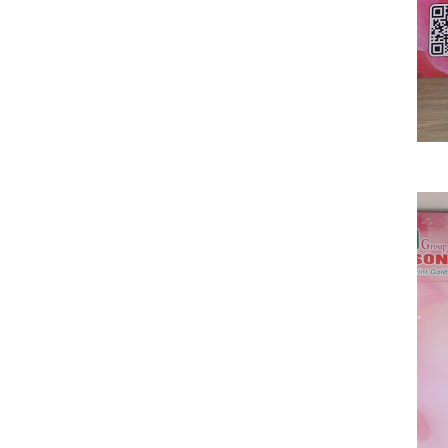
VINH DANH NHÂN VIÊN XUẤT
SẮC (THÁNG 12.2017)
19/10/2023
HAPPY WEEKEND - Làm hết sức,
chơi hết mình
19/10/2023
NƠI TÌNH YÊU BẮT ĐẦU!
19/10/2023
Đồng hành cùng team building
2018
19/10/2023
ONE TEAM - ONE DREAM chặng
1: Ngày hội lớn của những chiến
binh GPS
19/10/2023
Đại Sơn Vĩnh Long: Kết hợp
cùng Nhà thuốc mang Trung